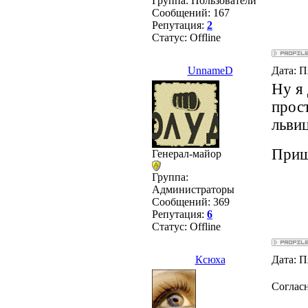
Группа: Пользователи
Сообщений:
167
Репутация:
2
Статус:
Offline
UnnameD
Дата: П
Ну я 
прост
львиц
Пришё
Генерал-майор
Группа:
Администраторы
Сообщений:
369
Репутация:
6
Статус:
Offline
Ксюха
Дата: П
Соглас