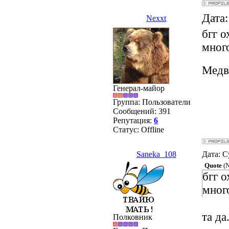
Дата:
Nexxt
бгг о
мног
Медв
Генерал-майор
Группа: Пользователи
Сообщений:
391
Репутация:
6
Статус:
Offline
Saneka_108
Дата: С
Quote
(
N
бгг о
мног
та да
Полковник