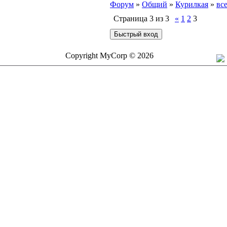
Форум
»
Общий
»
Курилкая
»
вс
Страница
3
из
3
«
1
2
3
Copyright MyCorp © 2026