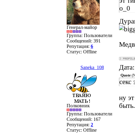
эт т
о_0
Дурак
Генерал-майор
Группа: Пользователи
Сообщений:
391
Медв
Репутация:
6
Статус:
Offline
Дата:
Saneka_108
Quote
(
N
секс 
ну эт
быть.
Полковник
Группа: Пользователи
Сообщений:
167
Репутация:
2
Статус:
Offline