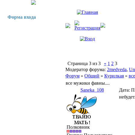
Форма входа
Страница
3
из
3
«
1
2
3
Модератор форума:
2medveda
,
Un
Форум
»
Общий
»
Курилкая
»
вс
все мужики фавны....
Saneka_108
Дата: П
небудет
Полковник