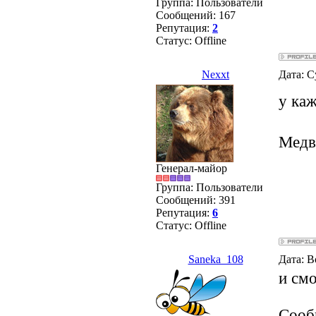
Группа: Пользователи
Сообщений:
167
Репутация:
2
Статус:
Offline
Nexxt
Дата: С
у каж
Медв
Генерал-майор
Группа: Пользователи
Сообщений:
391
Репутация:
6
Статус:
Offline
Saneka_108
Дата: В
и смо
Сооб