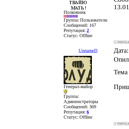
13.01
Полковник
Группа: Пользователи
Сообщений:
167
Репутация:
2
Статус:
Offline
Дата:
UnnameD
Опил
Тема 
Пришё
Генерал-майор
Группа:
Администраторы
Сообщений:
369
Репутация:
6
Статус:
Offline