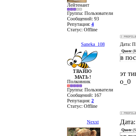
Лейтенант
Группа: Пользователи
Сообщений:
93
Репутация:
4
Статус:
Offline
Saneka_108
Дата: П
Quote
(
в по
эт ти
о_0
Полковник
Группа: Пользователи
Сообщений:
167
Репутация:
2
Статус:
Offline
Дата:
Nexxt
Quote
(
S