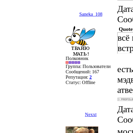
Дата
Saneka_108
Соо
Quote
всё
встр
Полковник
Группа: Пользователи
ест
Сообщений:
167
Репутация:
2
мэд
Статус:
Offline
атве
Дата
Nexxt
Соо
мос