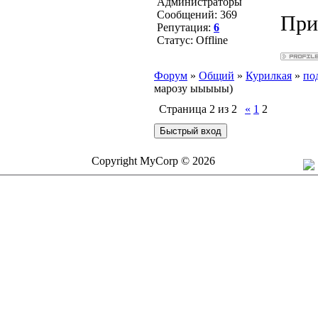
Администраторы
Сообщений:
369
При
Репутация:
6
Статус:
Offline
Форум
»
Общий
»
Курилкая
»
по
марозу ыыыыы)
Страница
2
из
2
«
1
2
Copyright MyCorp © 2026