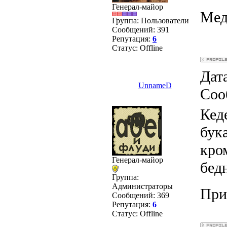
Генерал-майор
Мед
Группа: Пользователи
Сообщений:
391
Репутация:
6
Статус:
Offline
Дата
UnnameD
Соо
Кед
бук
кро
Генерал-майор
бедн
Группа:
Администраторы
При
Сообщений:
369
Репутация:
6
Статус:
Offline