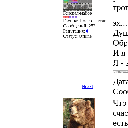
тро
Генерал-майор
эх...
Группа: Пользователи
Сообщений:
253
Душ
Репутация:
0
Статус:
Offline
Обра
И я 
Я - 
Дата
Nexxt
Соо
Что
сча
есть