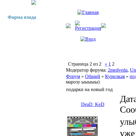
Форма входа
Страница
2
из
2
«
1
2
Модератор форума:
2medveda
,
Un
Форум
»
Общий
»
Курилкая
»
по
марозу ыыыыы)
подарки на новый год
Дата
DeaD_KeD
Соо
улы
уже