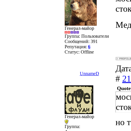
сто
Мед
Генерал-майор
Группа: Пользователи
Сообщений:
391
Репутация:
6
Статус:
Offline
Дата
UnnameD
#
21
Quote
мос
сток
Генерал-майор
но т
Группа: