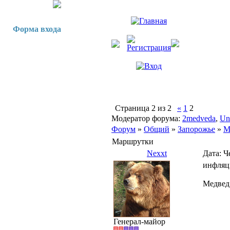
Форма входа
Страница
2
из
2
«
1
2
Модератор форума:
2medveda
,
Un
Форум
»
Общий
»
Запорожье
»
М
Маршрутки
Nexxt
Дата: Ч
инфляц
Медвед 
Генерал-майор