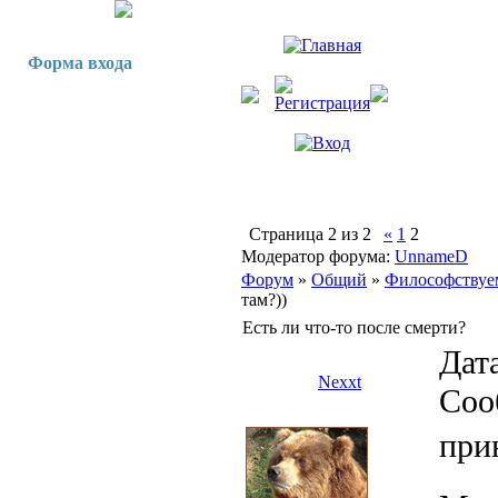
Форма входа
Страница
2
из
2
«
1
2
Модератор форума:
UnnameD
Форум
»
Общий
»
Философствуе
там?))
Есть ли что-то после смерти?
Дата
Nexxt
Соо
при