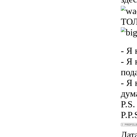
ТО
- Я
- Я
под
- Я 
дум
P.S
P.P.
Дата