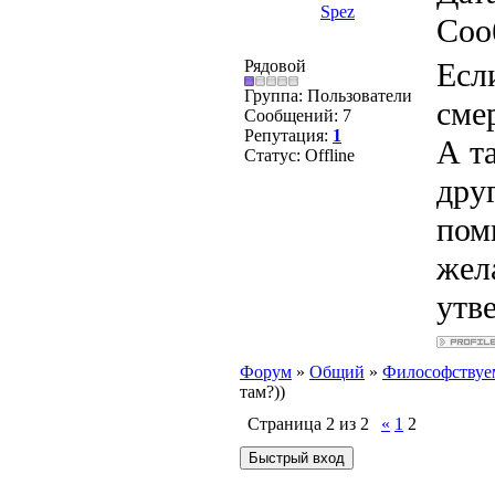
Spez
Соо
Рядовой
Есл
Группа: Пользователи
сме
Сообщений:
7
Репутация:
1
А та
Статус:
Offline
дру
пом
жел
утв
Форум
»
Общий
»
Философствуе
там?))
Страница
2
из
2
«
1
2