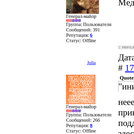
Мед
Генерал-майор
Группа: Пользователи
Сообщений:
391
Репутация:
6
Статус:
Offline
Дата
Julia
#
17
Quote
"ин
нее
Генерал-майор
прин
Группа: Пользователи
Сообщений:
266
под
Репутация:
8
Статус:
Offline
зде