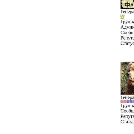
Генер
Групп
Админ
Сообщ
Репут
Стату
Генер
Групп
Сообщ
Репут
Стату