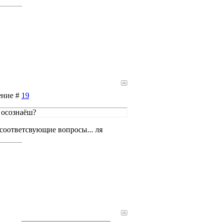
ение #
19
 осознаёш?
и соответсвующие вопросы... ля