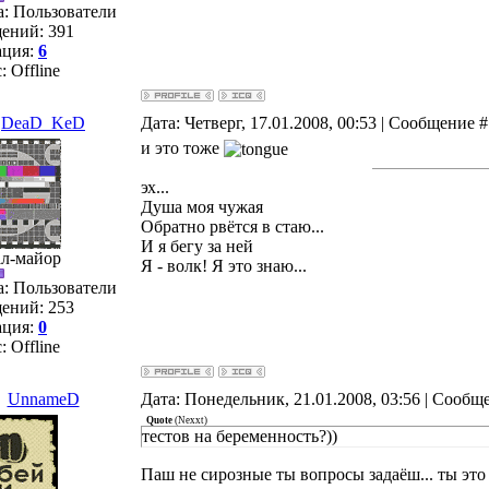
а: Пользователи
ений:
391
ация:
6
с:
Offline
DeaD_KeD
Дата: Четверг, 17.01.2008, 00:53 | Сообщение 
и это тоже
эх...
Душа моя чужая
Обратно рвётся в стаю...
И я бегу за ней
ал-майор
Я - волк! Я это знаю...
а: Пользователи
ений:
253
ация:
0
с:
Offline
UnnameD
Дата: Понедельник, 21.01.2008, 03:56 | Сообщ
Quote
(
Nexxt
)
тестов на беременность?))
Паш не сирозные ты вопросы задаёш... ты это