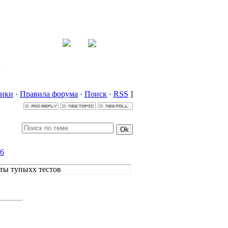
7
ники
·
Правила форума
·
Поиск
·
RSS
]
6
аты тупыхх тестов