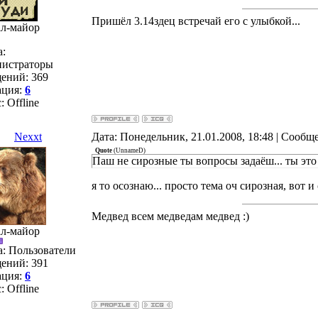
Пришёл 3.14здец встречай его с улыбкой...
ал-майор
а:
истраторы
ений:
369
ация:
6
с:
Offline
Nexxt
Дата: Понедельник, 21.01.2008, 18:48 | Сообщ
Quote
(
UnnameD
)
Паш не сирозные ты вопросы задаёш... ты это
я то осознаю... просто тема оч сирозная, вот 
Медвед всем медведам медвед :)
ал-майор
а: Пользователи
ений:
391
ация:
6
с:
Offline