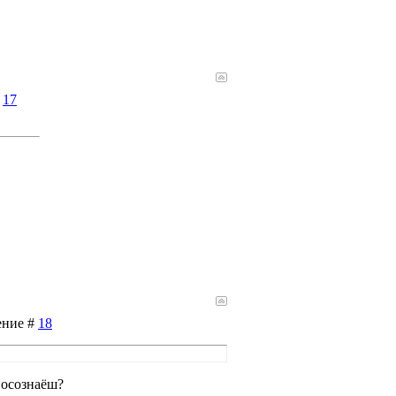
#
17
ение #
18
 осознаёш?