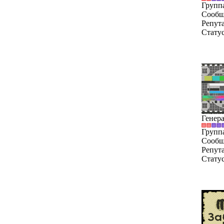
Групп
Сообщ
Репут
Стату
Генер
Групп
Сообщ
Репут
Стату