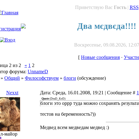
Приветствую Вас
Гость
|
RSS
Два мєдвєда!!!!
Воскресенье, 09.08.2026, 12:0
[
Новые сообщения
·
Участ
ница
2
из
2
«
1
2
тор форума:
UnnameD
»
Общий
»
Философствуем
»
блоги
(обсуждение)
Nexxt
Дата: Среда, 16.01.2008, 19:21 | Сообщение #
1
Quote
(
DeaD_KeD
)
блоги это оррр туда можно сохранять результ
тестов на беременность?))
Медвед всем медведам медвед :)
ал-майор