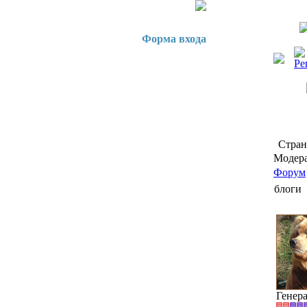
Форма входа
Стра
Модера
Форум
блоги
Генер