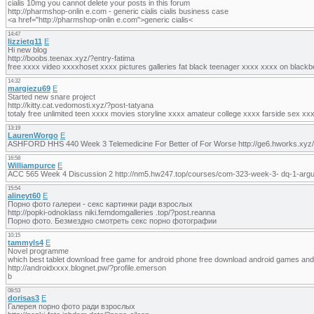
cialis 10mg you cannot delete your posts in this forum
http://pharmshop-onlin e.com - generic cialis cialis business case
<a href="http://pharmshop-onlin e.com">generic cialis<
14:47
lizzietq11
E
Hi new blog
http://boobs.teenax.xyz/?entry-fatima
free xxxx video xxxxhoset xxxx pictures galleries fat black teenager xxxx xxxx on black
14:32
margiezu69
E
Started new snare project
http://kitty.cat.vedomosti.xyz/?post-tatyana
totaly free unlimited teen xxxx movies storyline xxxx amateur college xxxx farside sex x
13:19
LaurenWorgo
E
ASHFORD HHS 440 Week 3 Telemedicine For Better of For Worse http://ge6.hworks.xyz/
16:58
Williampurce
E
ACC 565 Week 4 Discussion 2 http://nm5.hw247.top/courses/com-323-week-3- dq-1-arg
15:54
alineyt60
E
Порно фото галереи - секс картинки ради взрослых
http://popki-odnoklass niki.femdomgalleries .top/?post.reanna
Порно фото. Безмездно смотреть секс порно фотографии
10:15
tammyls4
E
Novel programme
which best tablet download free game for android phone free download android games andr
http://androidxxxx.blognet.pw/?profile.emerson
b
08:53
dorisas3
E
Галерея порно фото ради взрослых