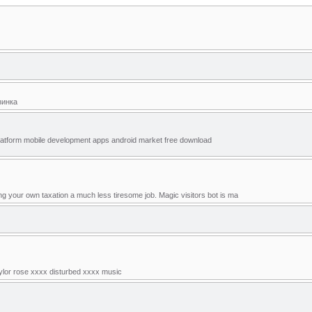
зинка
 platform mobile development apps android market free download
g your own taxation a much less tiresome job. Magic visitors bot is ma
aylor rose xxxx disturbed xxxx music