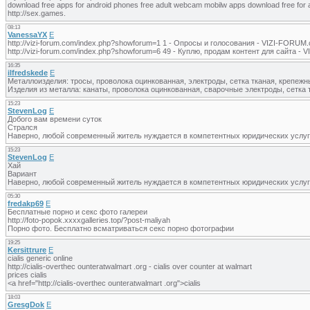
download free apps for android phones free adult webcam mobilw apps download free for 
http://sex.games.
08:13
VanessaYX
E
http://vizi-forum.com/index.php?showforum=1 1 - Опросы и голосования - VIZI-FORUM
http://vizi-forum.com/index.php?showforum=6 49 - Куплю, продам контент для сайта -
16:35
ilfredskede
E
Металлоизделия: тросы, проволока оцинкованная, электроды, сетка тканая, крепежн
Изделия из металла: канаты, проволока оцинкованная, сварочные электроды, сетка 
15:23
StevenLog
E
Добого вам времени суток
Стрался
Наверно, любой современный житель нуждается в компетентных юридических услуг
15:23
StevenLog
E
Хай
Вариант
Наверно, любой современный житель нуждается в компетентных юридических услуг
05:30
fredakp69
E
Бесплатные порно и секс фото галереи
http://foto-popok.xxxxgalleries.top/?post-maliyah
Порно фото. Бесплатно всматриваться секс порно фотографии
19:25
Kersittrure
E
cialis generic online
http://cialis-overthec ounteratwalmart .org - cialis over counter at walmart
prices cialis
<a href="http://cialis-overthec ounteratwalmart .org">cialis
18:03
GresgDok
E