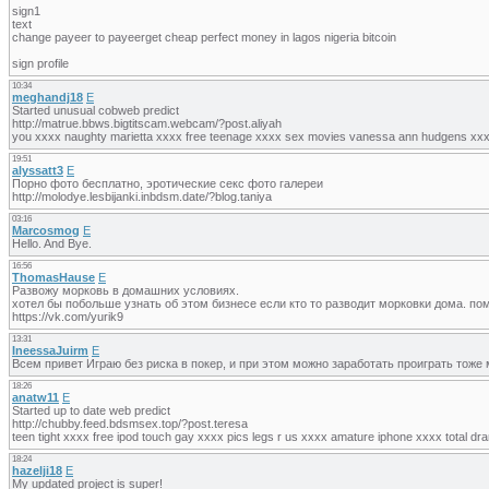
sign1
text
change payeer to payeerget cheap perfect money in lagos nigeria bitcoin
sign profile
10:34
meghandj18
E
Started unusual cobweb predict
http://matrue.bbws.bigtitscam.webcam/?post.aliyah
you xxxx naughty marietta xxxx free teenage xxxx sex movies vanessa ann hudgens xx
19:51
alyssatt3
E
Порно фото бесплатно, эротические секс фото галереи
http://molodye.lesbijanki.inbdsm.date/?blog.taniya
03:16
Marcosmog
E
Hello. And Bye.
16:56
ThomasHause
E
Развожу морковь в домашних условиях.
хотел бы побольше узнать об этом бизнесе если кто то разводит морковки дома. п
https://vk.com/yurik9
13:31
IneessaJuirm
E
Всем привет Играю без риска в покер, и при этом можно заработать проиграть тоже 
18:26
anatw11
E
Started up to date web predict
http://chubby.feed.bdsmsex.top/?post.teresa
teen tight xxxx free ipod touch gay xxxx pics legs r us xxxx amature iphone xxxx total d
18:24
hazelji18
E
My updated project is super!