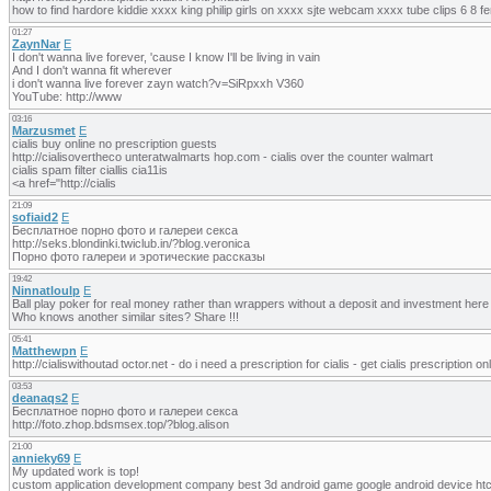
how to find hardore kiddie xxxx king philip girls on xxxx sjte webcam xxxx tube clips 6 8
01:27
ZaynNar
E
I don't wanna live forever, 'cause I know I'll be living in vain
And I don't wanna fit wherever
i don't wanna live forever zayn watch?v=SiRpxxh V360
YouTube: http://www
03:16
Marzusmet
E
cialis buy online no prescription guests
http://cialisovertheco unteratwalmarts hop.com - cialis over the counter walmart
cialis spam filter ciallis cia11is
<a href="http://cialis
21:09
sofiaid2
E
Бесплатное порно фото и галереи секса
http://seks.blondinki.twiclub.in/?blog.veronica
Порно фото галереи и эротические рассказы
19:42
Ninnatloulp
E
Ball play poker for real money rather than wrappers without a deposit and investment here i
Who knows another similar sites? Share !!!
05:41
Matthewpn
E
http://cialiswithoutad octor.net - do i need a prescription for cialis - get cialis prescription on
03:53
deanaqs2
E
Бесплатное порно фото и галереи секса
http://foto.zhop.bdsmsex.top/?blog.alison
21:00
annieky69
E
My updated work is top!
custom application development company best 3d android game google android device htc