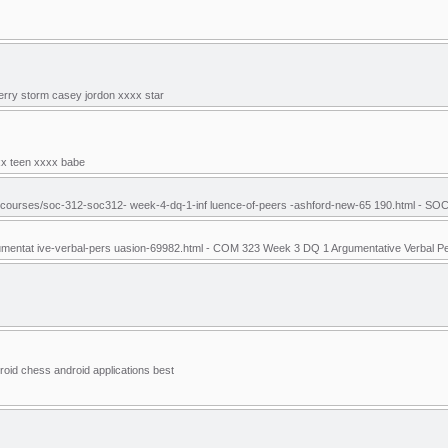
berry storm casey jordon xxxx star
xxx teen xxxx babe
courses/soc-312-soc312- week-4-dq-1-inf luence-of-peers -ashford-new-65 190.html - S
umentat ive-verbal-pers uasion-69982.html - COM 323 Week 3 DQ 1 Argumentative Verbal
oid chess android applications best