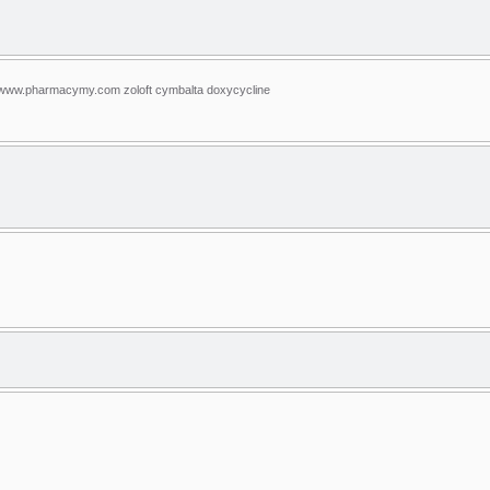
tp://www.pharmacymy.com zoloft cymbalta doxycycline