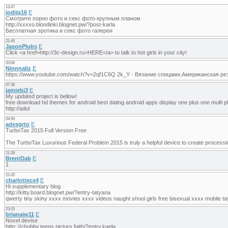
13:47
jodijq16
E
Смотрите порно фото и секс фото крупным планом
http://xxxxo.blondinki.blognet.pw/?post-karla
Бесплатная эротика и секс фото галереи
21:45
JasonPlubs
E
Click <a href=http://3c-design.ru>HERE</a> to talk to hot girls in your city!
20:06
Ninnnaliz
E
https://www.youtube.com/watch?v=2qf1C6Q 2k_Y - Вязание спицами.Американская ре
07:38
jamiebj3
E
My updated project is bellow!
free download hd themes for android best dating android apps display one plus one multi
http://adul
04:56
adesgrto
E
TurboTax 2015 Full Version Free
The TurboTax Luxurious Federal Problem 2015 is truly a helpful device to create processin
21:28
BrentDab
E
1
21:20
charlottecx4
E
Hi supplementary blog
http://kitty.board.blognet.pw/?entry-tatyana
qwerty tiny skiny xxxx movies xxxx videos naught shool girls free bisexual xxxx mobile t
23:15
brianaiw11
E
Novel devise
http: //chubby.teens.picturs.faith/?entry.kaela