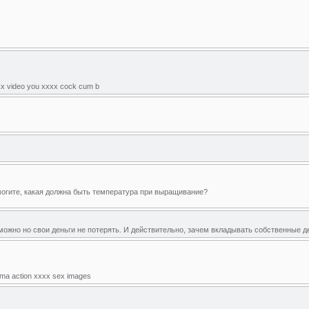
xx video you xxxx cock cum b
омогите, какая должна быть температура при выращивание?
можно но свои деньги не потерять. И действительно, зачем вкладывать собственные де
rama action xxxx sex images