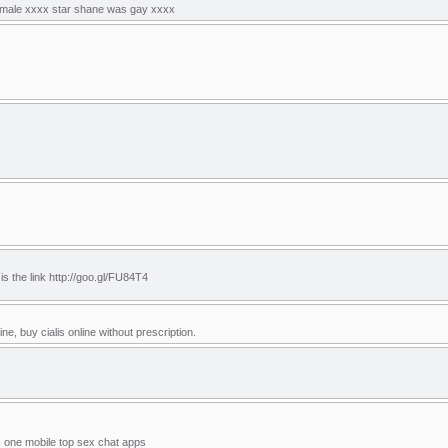
 female xxxx star shane was gay xxxx
s the link http://goo.gl/FU84T4
line, buy cialis online without prescription.
 one mobile top sex chat apps