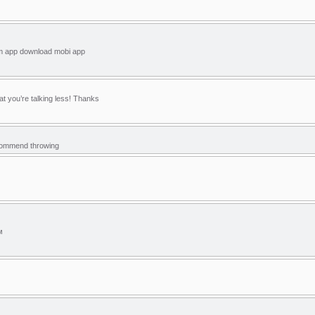
ilm app download mobi app
at you’re talking less! Thanks
recommend throwing
м