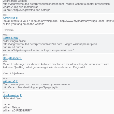
viagra trials women
http://viagrawithoutad octorprescripti onorder.com - viagra without a doctor prescription
viagra 20mg pills memberlist
<a href="http://viagrawithoutad octorpr
03:01
KevinNut
E
I to all intents to your ! In go on anything else - http://www.mypharmacydrugs .com - ht
all this you tang on on the website
- www.m
20:53
JeffresJom
E
order viagra online
http://viagrawithoutad octorprescripti on24h.com - viagra without prescription
natural ed cures
<a href="http://viagrawithoutad octorprescripti on24h.com"
12:25
Douglasscet
E
<b>
Meine Erfahrungen mit diesem Anbieter möchte ich mit allen teilen, die interessiert sind:
Astreine Qualität, ballert genauso geil wie die verbotenen Originale!
Kann ich jedem n
17:36
wilmads1
E
Смотрите порно фото и секс фото крупным планом
http://xxxxo.blondinki.blognet.pw/?page.jaylin
15:35
aHolosoalse
E
Hello. And Bye.
name
William Neitoni
William aDIREEHURRY