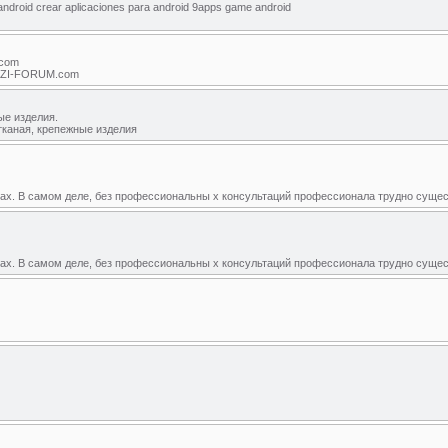
android crear aplicaciones para android 9apps game android
.com
 VIZI-FORUM.com
ые изделия.
тканая, крепежные изделия
ах. В самом деле, без профессиональны х консультаций профессионала трудно суще
ах. В самом деле, без профессиональны х консультаций профессионала трудно сущес