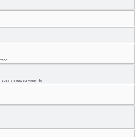
ствов
твовать в нашем мире. Но