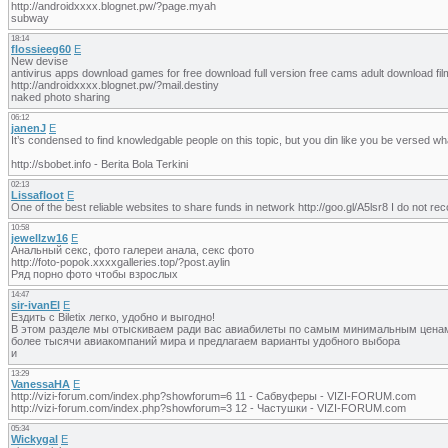
http://androidxxxx.blognet.pw/?page.myah
subway
18:14
flossieeg60
E
New devise
antivirus apps download games for free download full version free cams adult download f
http://androidxxxx.blognet.pw/?mail.destiny
naked photo sharing
06:12
janenJ
E
It’s condensed to find knowledgable people on this topic, but you din like you be versed wh
http://sbobet.info - Berita Bola Terkini
02:13
Lissafloot
E
One of the best reliable websites to share funds in network http://goo.gl/A5lsr8 I do not 
10:58
jewellzw16
E
Анальный секс, фото галереи анала, секс фото
http://foto-popok.xxxxgalleries.top/?post.aylin
Ряд порно фото чтобы взрослых
14:47
sir-ivanEl
E
Ездить с Biletix легко, удобно и выгодно!
В этом разделе мы отыскиваем ради вас авиабилеты по самым минимальным цена
более тысячи авиакомпаний мира и предлагаем варианты удобного выбора
и
13:29
VanessaHA
E
http://vizi-forum.com/index.php?showforum=6 11 - Сабвуферы - VIZI-FORUM.com
http://vizi-forum.com/index.php?showforum=3 12 - Частушки - VIZI-FORUM.com
05:34
Wickygal
E