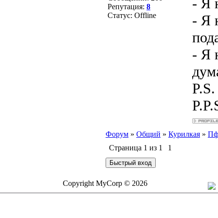
- Я
Репутация:
8
Статус:
Offline
- Я
под
- Я 
дум
P.S
P.P.
Форум
»
Общий
»
Курилкая
»
Пф
Страница
1
из
1
1
Copyright MyCorp © 2026