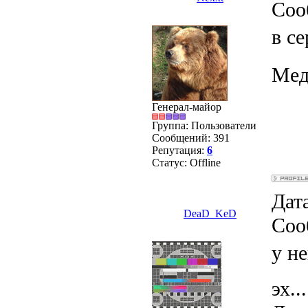
Соо
в се
Мед
Генерал-майор
Группа: Пользователи
Сообщений:
391
Репутация:
6
Статус:
Offline
Дата
DeaD_KeD
Соо
у не
эх...