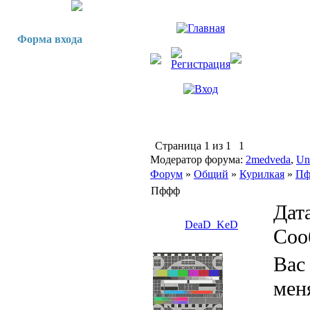
Форма входа
Страница
1
из
1
1
Модератор форума:
2medveda
,
Un
Форум
»
Общий
»
Курилкая
»
Пф
Пффф
Дата
DeaD_KeD
Соо
Вас
мен