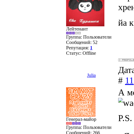
хрен
йа 
Лейтенант
Группа: Пользователи
Сообщений:
52
Репутация:
1
Статус:
Offline
Дата
Julia
#
11
А м
P.S.
Генерал-майор
Группа: Пользователи
Сообщений:
266