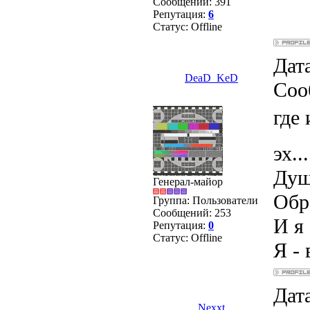
Сообщений:
391
Репутация:
6
Статус:
Offline
Дата
DeaD_KeD
Соо
где
эх...
Душ
Генерал-майор
Обра
Группа: Пользователи
Сообщений:
253
И я 
Репутация:
0
Статус:
Offline
Я - 
Дата
Nexxt