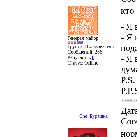
кто
- Я
- Я
Генерал-майор
под
Группа: Пользователи
Сообщений:
266
- Я 
Репутация:
8
Статус:
Offline
дум
P.S
P.P.
Дата
Che_Бурашка
Соо
нор