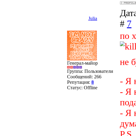
Дата
Julia
#
7
по 
не 
Генерал-майор
Группа: Пользователи
Сообщений:
266
- Я
Репутация:
8
Статус:
Offline
- Я
под
- Я 
дум
P.S