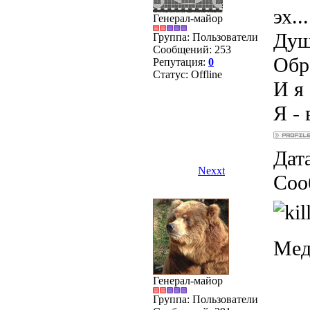
эх...
Генерал-майор
Душ
Группа: Пользователи
Сообщений:
253
Обра
Репутация:
0
Статус:
Offline
И я 
Я - 
Дата
Nexxt
Соо
Мед
Генерал-майор
Группа: Пользователи