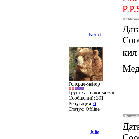
P.P.
Дата
Nexxt
Соо
кил
Мед
Генерал-майор
Группа: Пользователи
Сообщений:
391
Репутация:
6
Статус:
Offline
Дата
Julia
Соо