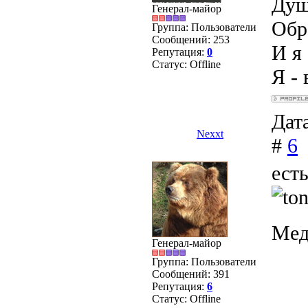
Душ
Генерал-майор
Обра
Группа: Пользователи
Сообщений:
253
И я 
Репутация:
0
Статус:
Offline
Я - 
Дата
Nexxt
#
6
есть
Мед
Генерал-майор
Группа: Пользователи
Сообщений:
391
Репутация:
6
Статус:
Offline