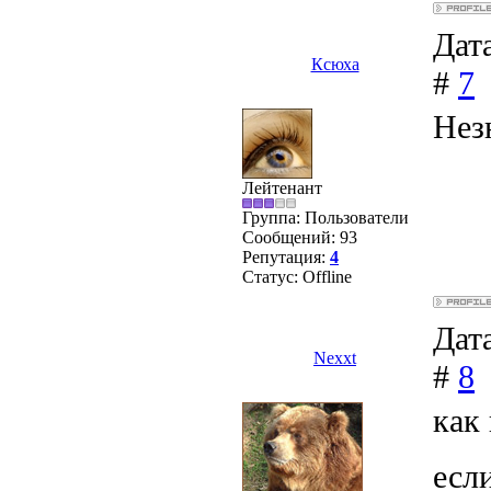
Дата
Ксюха
#
7
Незн
Лейтенант
Группа: Пользователи
Сообщений:
93
Репутация:
4
Статус:
Offline
Дата
Nexxt
#
8
как
есл