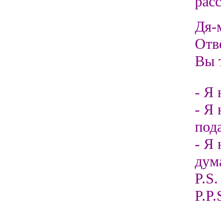
расс
Дя-
Отв
Вы т
- Я
- Я
под
- Я 
дум
P.S
P.P.