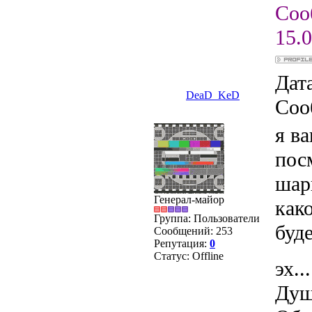
Соо
15.0
Дата
DeaD_KeD
Соо
я в
пос
шар
Генерал-майор
как
Группа: Пользователи
буд
Сообщений:
253
Репутация:
0
Статус:
Offline
эх...
Душ