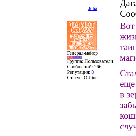
Дата
Julia
Соо
Вот
жиз
таи
Генерал-майор
маги
Группа: Пользователи
Сообщений:
266
Ста
Репутация:
8
Статус:
Offline
еще
в з
заб
кош
слу