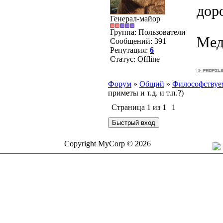
дор
Генерал-майор
Группа: Пользователи
Мед
Сообщений:
391
Репутация:
6
Статус:
Offline
Форум
»
Общий
»
Философствуе
приметы и т.д. и т.п.?)
Страница
1
из
1
1
Copyright MyCorp © 2026