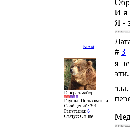
Обра
И я 
Я - 
Дата
Nexxt
#
3
я н
эти.
з.ы
Генерал-майор
пер
Группа: Пользователи
Сообщений:
391
Репутация:
6
Мед
Статус:
Offline