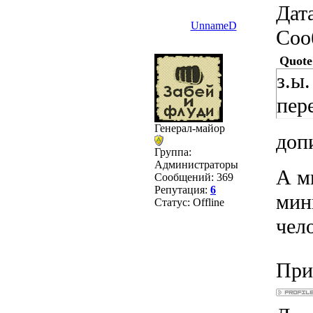
Дата
UnnameD
Соо
Quote
з.ы
пер
Генерал-майор
допи
Группа:
Администраторы
А м
Сообщений:
369
Репутация:
6
мин
Статус:
Offline
чело
При