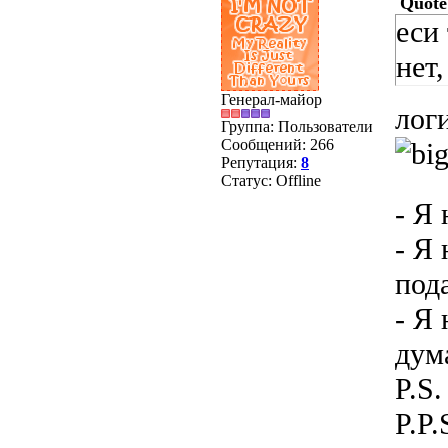
Quote
еси 
нет
Генерал-майор
лог
Группа: Пользователи
Сообщений:
266
Репутация:
8
Статус:
Offline
- Я
- Я
под
- Я 
дум
P.S
P.P.