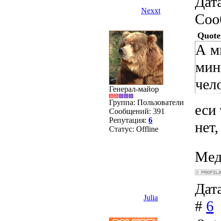
Дата
Nexxt
Соо
Quote
А м
мин
чело
Генерал-майор
Группа: Пользователи
еси 
Сообщений:
391
Репутация:
6
нет
Статус:
Offline
Мед
Дата
Julia
#
6