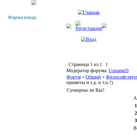
Форма входа
Страница
1
из
1
1
Модератор форума:
UnnameD
Форум
»
Общий
»
Философствуе
приметы и т.д. и т.п.?)
Суеверны ли Вы?
А
1
2
3
В