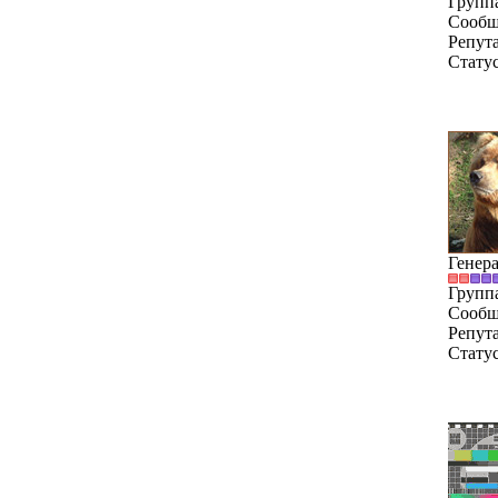
Групп
Сообщ
Репут
Стату
Генер
Групп
Сообщ
Репут
Стату