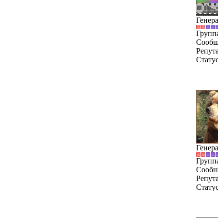
Генер
Групп
Сообщ
Репут
Стату
Генер
Групп
Сообщ
Репут
Стату