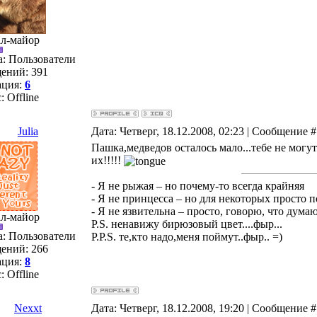
ал-майор
а: Пользователи
ений:
391
ация:
6
с:
Offline
Julia
Дата: Четверг, 18.12.2008, 02:23 | Сообщение 
Пашка,медведов осталось мало...тебе не могут
их!!!!!
- Я не рыжая – но почему-то всегда крайняя
- Я не принцесса – но для некоторых просто п
- Я не язвительна – просто, говорю, что дума
ал-майор
P.S. ненавижу бирюзовый цвет....фыр...
а: Пользователи
P.P.S. те,кто надо,меня поймут..фыр.. =)
ений:
266
ация:
8
с:
Offline
Nexxt
Дата: Четверг, 18.12.2008, 19:20 | Сообщение 