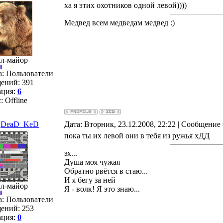
ха я этих охотников одной левой))))
Медвед всем медведам медвед :)
ал-майор
а: Пользователи
ений:
391
ация:
6
с:
Offline
DeaD_KeD
Дата: Вторник, 23.12.2008, 22:22 | Сообщение
пока ты их левой они в тебя из ружья хДД
эх...
Душа моя чужая
Обратно рвётся в стаю...
И я бегу за ней
ал-майор
Я - волк! Я это знаю...
а: Пользователи
ений:
253
ация:
0