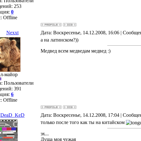
а: Пользователи
ений:
253
ация:
0
с:
Offline
Nexxt
Дата: Воскресенье, 14.12.2008, 16:06 | Сообщ
а на латинском?))
Медвед всем медведам медвед :)
ал-майор
а: Пользователи
ений:
391
ация:
6
с:
Offline
DeaD_KeD
Дата: Воскресенье, 14.12.2008, 17:04 | Сообщ
только после того как ты на китайском
эх...
Душа моя чужая