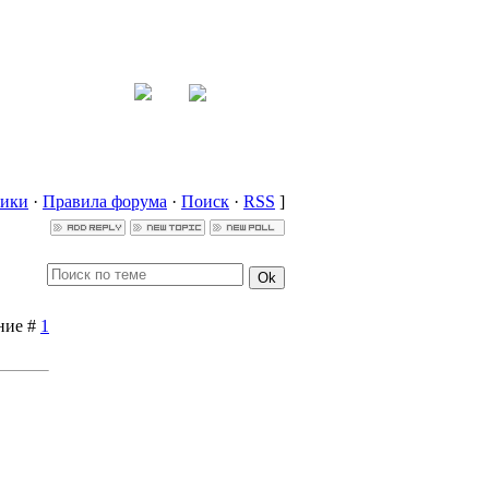
ники
·
Правила форума
·
Поиск
·
RSS
]
ение #
1