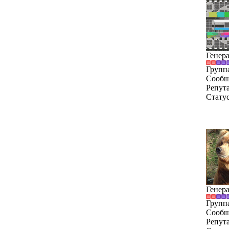
Генер
Групп
Сообщ
Репут
Стату
Генер
Групп
Сообщ
Репут