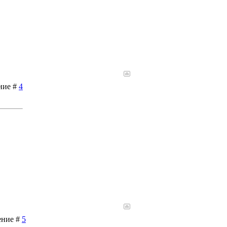
ение #
4
ение #
5