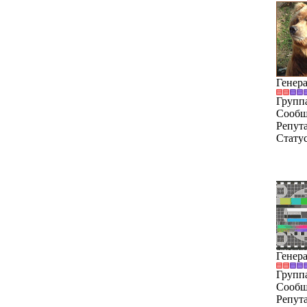
Генер
Групп
Сообщ
Репут
Стату
Генер
Групп
Сообщ
Репут