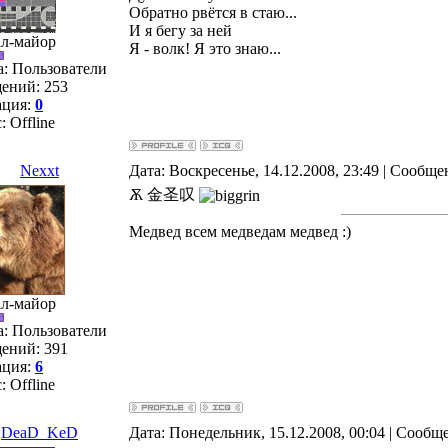
Обратно рвётся в стаю...
И я бегу за ней
ал-майор
Я - волк! Я это знаю...
а: Пользователи
ений:
253
ация:
0
с:
Offline
Nexxt
Дата: Воскресенье, 14.12.2008, 23:49 | Сообщ
Ѫ 金圣叹
Медвед всем медведам медвед :)
ал-майор
а: Пользователи
ений:
391
ация:
6
с:
Offline
DeaD_KeD
Дата: Понедельник, 15.12.2008, 00:04 | Сообщ