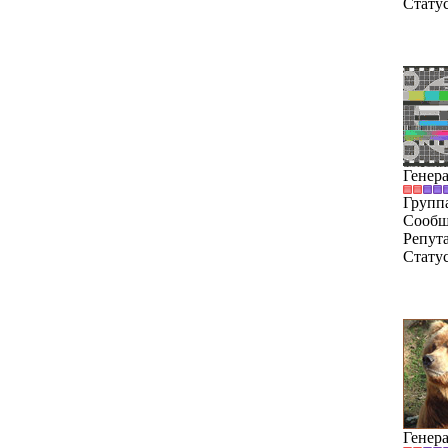
Стату
Генер
Групп
Сообщ
Репут
Стату
Генер