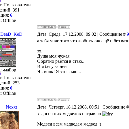
а: Пользователи
ений:
391
ация:
6
с:
Offline
DeaD_KeD
Дата: Среда, 17.12.2008, 09:02 | Сообщение #
9
а тебя мало того что любить так ещё и без ваз
эх...
Душа моя чужая
Обратно рвётся в стаю...
И я бегу за ней
ал-майор
Я - волк! Я это знаю...
а: Пользователи
ений:
253
ация:
0
с:
Offline
Nexxt
Дата: Четверг, 18.12.2008, 00:51 | Сообщение 
хы, я на них медведов натравлю
Медвед всем медведам медвед :)