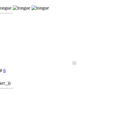
 #
6
ат_))