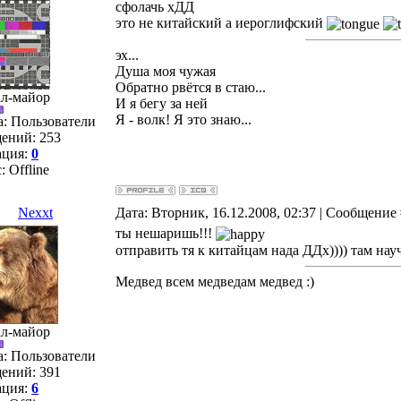
сфолачь хДД
это не китайский а иероглифский
эх...
Душа моя чужая
Обратно рвётся в стаю...
ал-майор
И я бегу за ней
Я - волк! Я это знаю...
а: Пользователи
ений:
253
ация:
0
с:
Offline
Nexxt
Дата: Вторник, 16.12.2008, 02:37 | Сообщение
ты нешаришь!!!
отправить тя к китайцам нада ДДх)))) там науч
Медвед всем медведам медвед :)
ал-майор
а: Пользователи
ений:
391
ация:
6