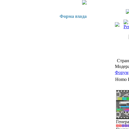
Форма входа
Стра
Модера
Форум
Homo H
Генер