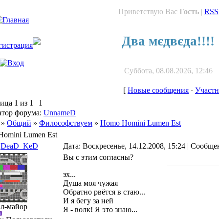
Приветствую Вас
Гость
|
RSS
Два мєдвєда!!!!
Суббота, 08.08.2026, 12:46
[
Новые сообщения
·
Участ
ница
1
из
1
1
тор форума:
UnnameD
»
Общий
»
Философствуем
»
Homo Homini Lumen Est
omini Lumen Est
DeaD_KeD
Дата: Воскресенье, 14.12.2008, 15:24 | Сообщ
Вы с этим согласны?
эх...
Душа моя чужая
Обратно рвётся в стаю...
И я бегу за ней
ал-майор
Я - волк! Я это знаю...