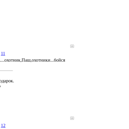
#
11
....охотник,Паш,охотники...бойся
одарок.
ю
#
12