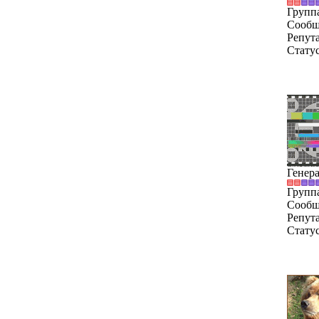
Групп
Сообщ
Репут
Стату
Генер
Групп
Сообщ
Репут
Стату