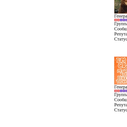
Генер
Групп
Сообщ
Репут
Стату
Генер
Групп
Сообщ
Репут
Стату