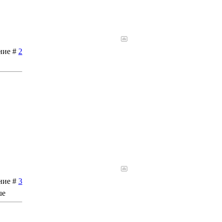
ение #
2
ение #
3