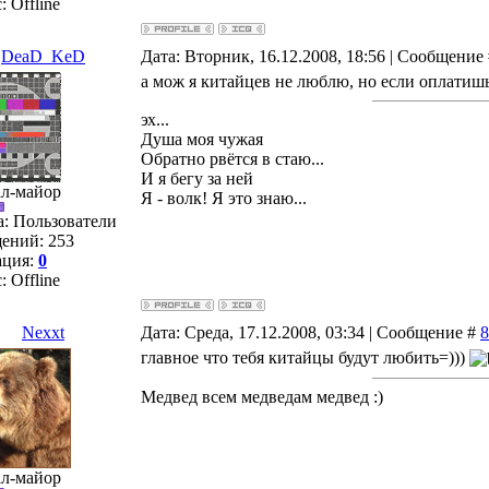
с:
Offline
DeaD_KeD
Дата: Вторник, 16.12.2008, 18:56 | Сообщение
а мож я китайцев не люблю, но если оплатишь 
эх...
Душа моя чужая
Обратно рвётся в стаю...
И я бегу за ней
ал-майор
Я - волк! Я это знаю...
а: Пользователи
ений:
253
ация:
0
с:
Offline
Nexxt
Дата: Среда, 17.12.2008, 03:34 | Сообщение #
8
главное что тебя китайцы будут любить=)))
Медвед всем медведам медвед :)
ал-майор