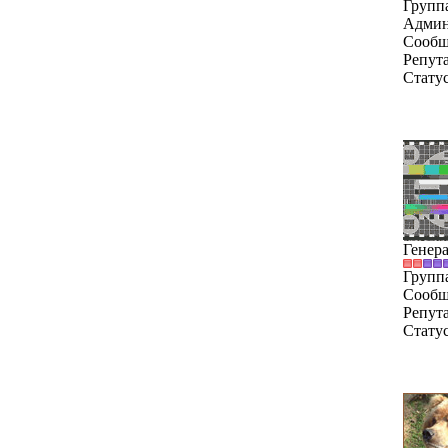
Групп
Админ
Сообщ
Репут
Стату
Генер
Групп
Сообщ
Репут
Стату