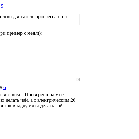
#
5
олько двигатель прогресса но и
ри пример с меня)))
 #
6
вистком... Проверено на мне...
ю делать чай, а с электрическим 20
 так впадлу идти делать чай....