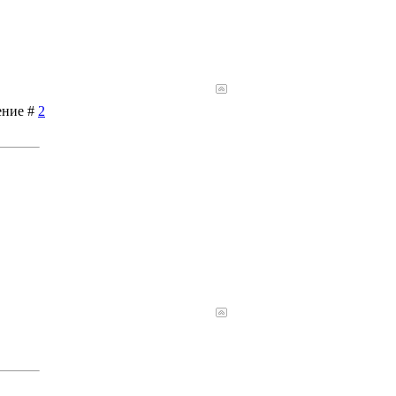
ение #
2