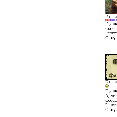
Генер
Групп
Сообщ
Репут
Стату
Генер
Групп
Админ
Сообщ
Репут
Стату