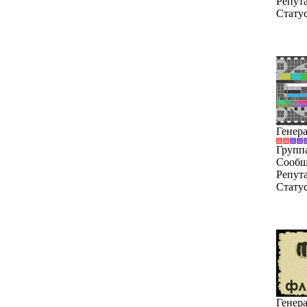
Репут
Стату
Генер
Групп
Сообщ
Репут
Стату
Генер