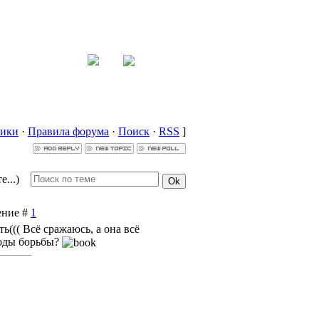
ники
·
Правила форума
·
Поиск
·
RSS
]
...)
ение #
1
ь((( Всё сражаюсь, а она всё
тоды борьбы?