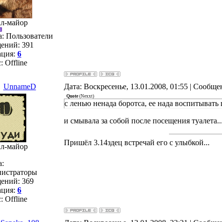
ал-майор
а: Пользователи
ений:
391
ация:
6
с:
Offline
UnnameD
Дата: Воскресенье, 13.01.2008, 01:55 | Сообщ
Quote
(
Nexxt
)
с ленью ненада боротса, ее нада воспитывать
и смывала за собой после посещения туалета..
Пришёл 3.14здец встречай его с улыбкой...
ал-майор
а:
истраторы
ений:
369
ация:
6
с:
Offline