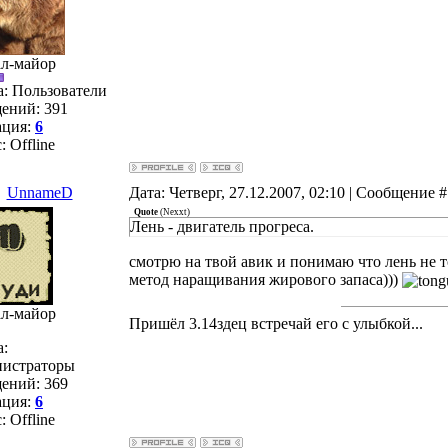
ал-майор
а: Пользователи
ений:
391
ация:
6
с:
Offline
UnnameD
Дата: Четверг, 27.12.2007, 02:10 | Сообщение 
Quote
(
Nexxt
)
Лень - двигатель прогреса.
смотрю на твой авик и понимаю что лень не т
метод наращивания жирового запаса)))
ал-майор
Пришёл 3.14здец встречай его с улыбкой...
а:
истраторы
ений:
369
ация:
6
с:
Offline