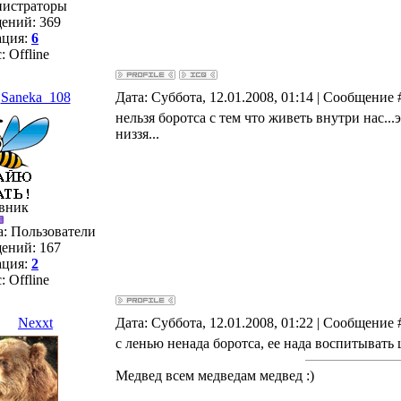
истраторы
ений:
369
ация:
6
с:
Offline
Saneka_108
Дата: Суббота, 12.01.2008, 01:14 | Сообщение
нельзя боротса с тем что живеть внутри нас...э
низзя...
вник
а: Пользователи
ений:
167
ация:
2
с:
Offline
Nexxt
Дата: Суббота, 12.01.2008, 01:22 | Сообщение
с ленью ненада боротса, ее нада воспитывать
Медвед всем медведам медвед :)