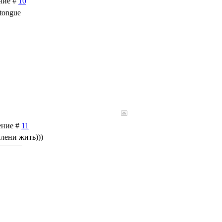
ение #
10
ение #
11
 лени жить)))