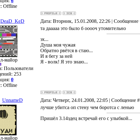
ация:
6
с:
Offline
DeaD_KeD
Дата: Вторник, 15.01.2008, 22:26 | Сообщение
та дааааа это было б ооооч утомительно
эх...
Душа моя чужая
Обратно рвётся в стаю...
И я бегу за ней
ал-майор
Я - волк! Я это знаю...
а: Пользователи
ений:
253
ация:
0
с:
Offline
UnnameD
Дата: Четверг, 24.01.2008, 22:05 | Сообщение 
лучше убитса оп стену чем боротса с ленью
Пришёл 3.14здец встречай его с улыбкой...
ал-майор