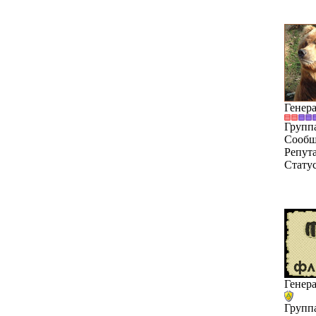
Генер
Групп
Сообщ
Репут
Стату
Генер
Групп