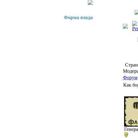
Форма входа
Стра
Модера
Форум
Как бо
Генер