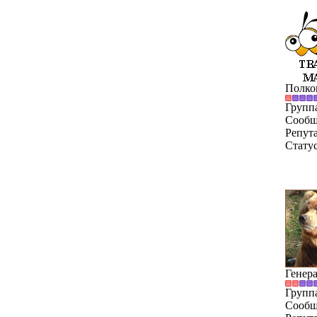
Полко
Групп
Сообщ
Репут
Стату
Генер
Групп
Сообщ