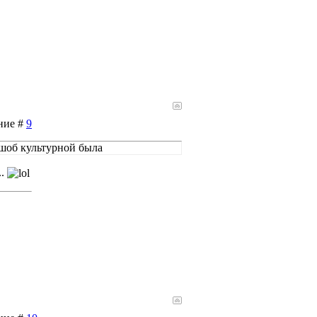
ение #
9
 шоб культурной была
..