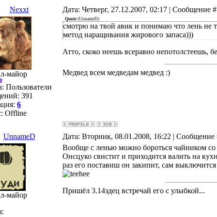
Nexxt
Дата: Четверг, 27.12.2007, 02:17 | Сообщение 
Quote
(
UnnameD
)
смотрю на твой авик и понимаю что лень не т
метод наращивания жирового запаса)))
Атто, скоко неешь всеравно непотолстеешь, бе
Медвед всем медведам медвед :)
ал-майор
а: Пользователи
ений:
391
ация:
6
с:
Offline
UnnameD
Дата: Вторник, 08.01.2008, 16:22 | Сообщение
Вообще с ленью можно бороться чайником со с
Онсцуко свистит и приходится валить на кухн
раз его поставиш он закипит, сам выключится и
Пришёл 3.14здец встречай его с улыбкой...
ал-майор
а: