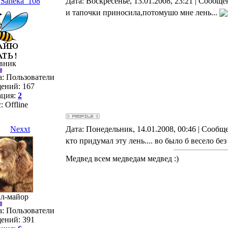
Saneka_108
Дата: Воскресенье, 13.01.2008, 23:21 | Сообщ
и тапочки приносила,потомушо мне лень...
вник
а: Пользователи
ений:
167
ация:
2
с:
Offline
Nexxt
Дата: Понедельник, 14.01.2008, 00:46 | Сообщ
кто придумал эту лень.... во было б весело без
Медвед всем медведам медвед :)
ал-майор
а: Пользователи
ений:
391