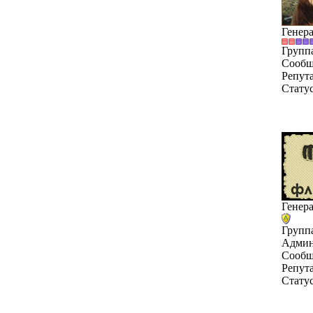
Генер
Групп
Сообщ
Репут
Стату
Генер
Групп
Админ
Сообщ
Репут
Стату