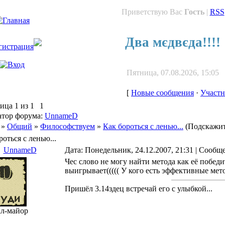
Приветствую Вас
Гость
|
RSS
Два мєдвєда!!!!
Пятница, 07.08.2026, 15:05
[
Новые сообщения
·
Участ
ница
1
из
1
1
тор форума:
UnnameD
»
Общий
»
Философствуем
»
Как бороться с ленью...
(Подскажите
роться с ленью...
UnnameD
Дата: Понедельник, 24.12.2007, 21:31 | Сообщ
Чес слово не могу найти метода как её победит
выигрывает((((( У кого есть эффективные ме
Пришёл 3.14здец встречай его с улыбкой...
ал-майор