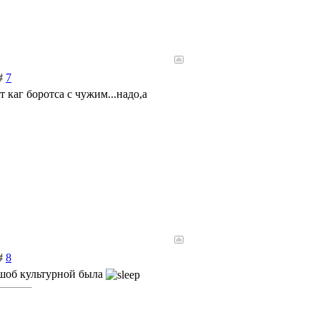
 #
7
т каг боротса с чужим...надо,а
 #
8
 шоб культурной была