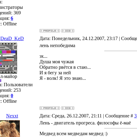
а:
истраторы
ений:
369
ация:
6
с:
Offline
DeaD_KeD
Дата: Понедельник, 24.12.2007, 23:17 | Сообщ
лень непобедима
эх...
Душа моя чужая
Обратно рвётся в стаю...
И я бегу за ней
ал-майор
Я - волк! Я это знаю...
а: Пользователи
ений:
253
ация:
0
с:
Offline
Nexxt
Дата: Среда, 26.12.2007, 21:11 | Сообщение #
3
Лень - двигатель прогреса. философы ё-маё
Медвед всем медведам медвед :)