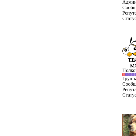
Админ
Сообщ
Репут
Стату
Полко
Групп
Сообщ
Репут
Стату