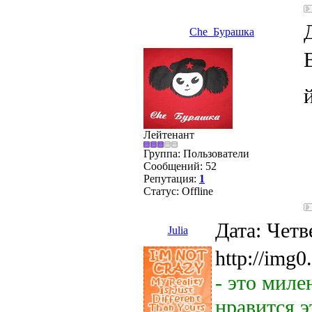
Che_Бурашка
Лейтенант
Группа: Пользователи
Сообщений:
52
Репутация:
1
Статус:
Offline
Дата: Четв
Julia
http://img0
- это миле
нравится э