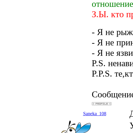
отношени
З.Ы. кто п
- Я не рыж
- Я не при
- Я не язв
P.S. ненав
P.P.S. те,
Сообщение
Saneka_108