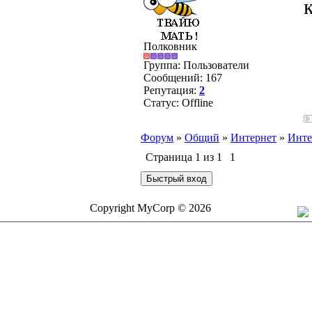
к
Полковник
Группа: Пользователи
Сообщений:
167
Репутация:
2
Статус:
Offline
Форум
»
Общий
»
Интернет
»
Интер
Страница
1
из
1
1
Copyright MyCorp © 2026