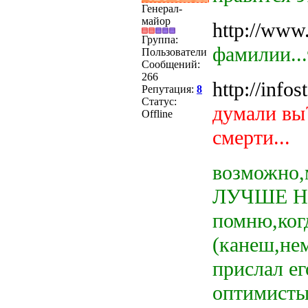
Генерал-
майор
http://www.
Группа:
фамилии...
Пользователи
Сообщений:
266
http://info
Репутация:
8
Статус:
думали вы
Offline
смерти...
возможно,м
ЛУЧШЕ Н
помню,когд
(канеш,нем
прислал ег
оптимисты