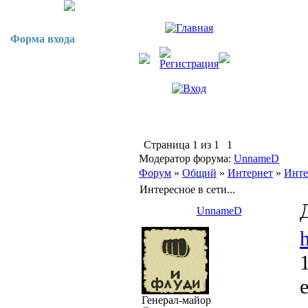
Форма входа
Страница
1
из
1
1
Модератор форума:
UnnameD
Форум
»
Общий
»
Интернет
»
Интер
Интересное в сети...
UnnameD
Генерал-майор