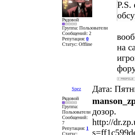
P.S.
обс
Рядовой
Группа: Пользователи
Сообщений:
2
вооб
Репутация:
0
Статус:
Offline
на с
игро
фору
Дата: Пятн
Spez
Рядовой
manson_z
Группа:
дозор.
Пользователи
Сообщений:
http://dr.z
7
Репутация:
1
s=ff1c599
Статус: