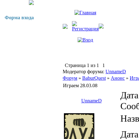
Форма входа
Страница
1
из
1
1
Модератор форума:
UnnameD
Форум
»
BaburQuest
»
Анонс
»
Игра
Играем 28.03.08
Дата
UnnameD
Соо
Назв
Дата