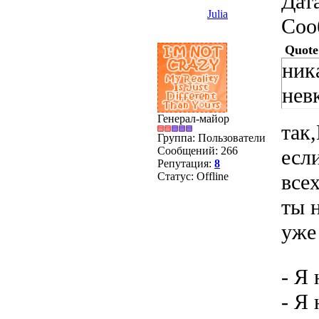
Дата
Julia
Соо
Quote
ник
нев
Генерал-майор
так
Группа: Пользователи
Сообщений:
266
есл
Репутация:
8
Статус:
Offline
все
ты 
уже
- Я
- Я