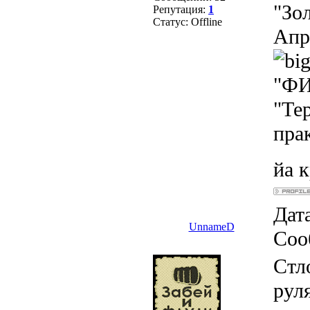
"Зол
Репутация:
1
Статус:
Offline
Апр
"ФИ
"Те
пра
йа 
Дата
UnnameD
Соо
Стл
руля