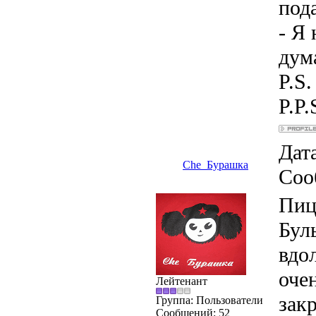
под
- Я 
дум
P.S
P.P.
Дата
Che_Бурашка
Соо
Пиц
Бул
вдо
оче
Лейтенант
зак
Группа: Пользователи
Сообщений:
52