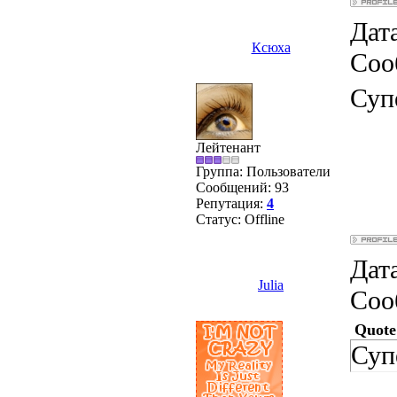
Дата
Ксюха
Соо
Супе
Лейтенант
Группа: Пользователи
Сообщений:
93
Репутация:
4
Статус:
Offline
Дата
Julia
Соо
Quote
Суп