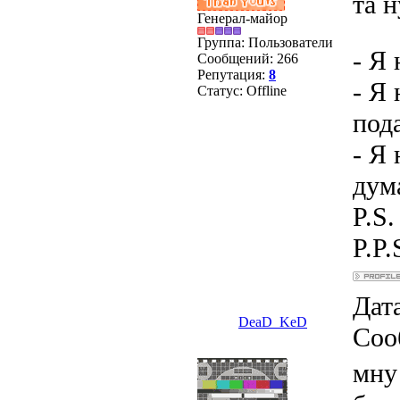
та н
Генерал-майор
Группа: Пользователи
- Я
Сообщений:
266
Репутация:
8
- Я
Статус:
Offline
под
- Я 
дум
P.S
P.P.
Дата
DeaD_KeD
Соо
мну