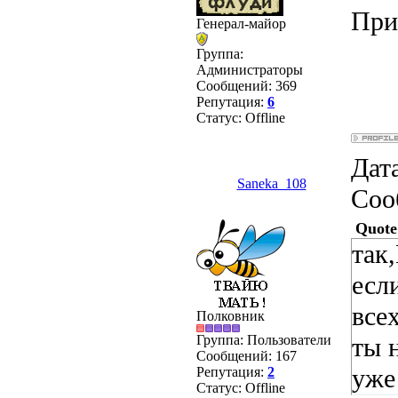
При
Генерал-майор
Группа:
Администраторы
Сообщений:
369
Репутация:
6
Статус:
Offline
Дата
Saneka_108
Соо
Quote
так
есл
все
Полковник
Группа: Пользователи
ты 
Сообщений:
167
уже
Репутация:
2
Статус:
Offline