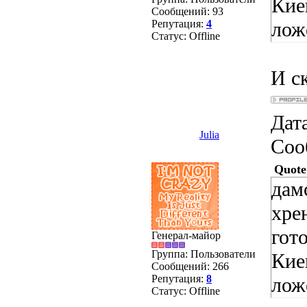
Кие
Сообщений:
93
Репутация:
4
ложе
Статус:
Offline
И с
Дата
Julia
Соо
Quote
дам
хре
гот
Генерал-майор
Группа: Пользователи
Кие
Сообщений:
266
Репутация:
8
ложе
Статус:
Offline