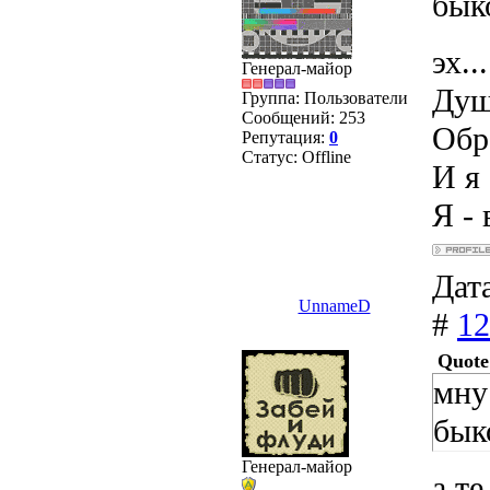
бык
эх...
Генерал-майор
Душ
Группа: Пользователи
Сообщений:
253
Обра
Репутация:
0
Статус:
Offline
И я 
Я - 
Дата
UnnameD
#
12
Quote
мну
бык
Генерал-майор
а те