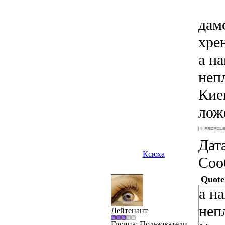
дамс
хре
а н
неп
Кие
ложе
Дата
Ксюха
Соо
Quote
а н
неп
Лейтенант
Группа: Пользователи