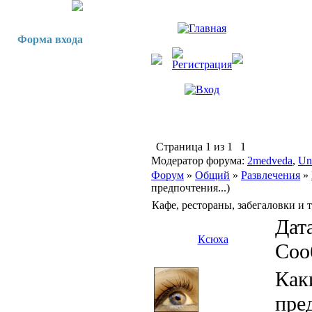
Форма входа
Страница
1
из
1
1
Модератор форума:
2medveda
,
Un
Форум
»
Общий
»
Развлечения
»
предпочтения...)
Кафе, рестораны, забегаловки и т
Дата
Ксюха
Соо
Как
пре