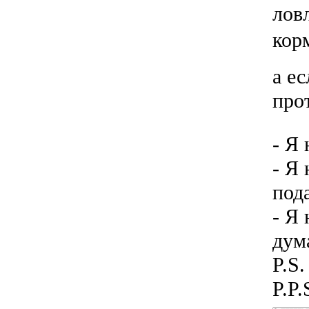
лов
кор
а е
про
- Я
- Я
под
- Я 
дум
P.S
P.P.