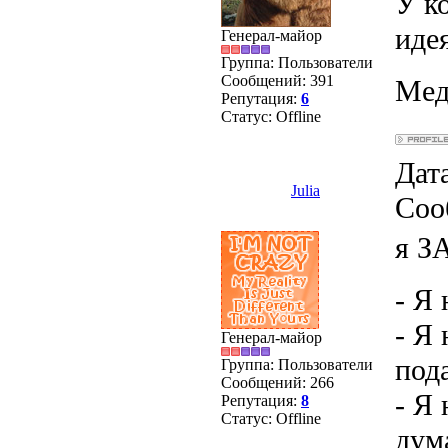
У к
иде
Генерал-майор
Группа: Пользователи
Сообщений:
391
Мед
Репутация:
6
Статус:
Offline
Дата
Julia
Соо
я З
- Я
- Я
Генерал-майор
под
Группа: Пользователи
Сообщений:
266
- Я 
Репутация:
8
Статус:
Offline
дум