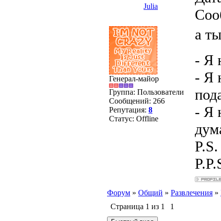
Julia
Соо
а т
- Я
- Я
Генерал-майор
под
Группа: Пользователи
Сообщений:
266
- Я 
Репутация:
8
Статус:
Offline
дум
P.S
P.P.
Форум
»
Общий
»
Развлечения
»
Страница
1
из
1
1