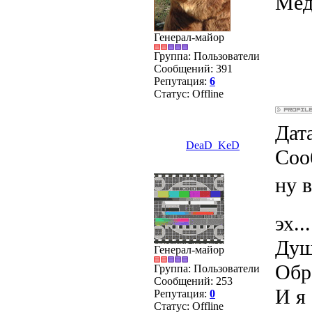
Мед
Генерал-майор
Группа: Пользователи
Сообщений:
391
Репутация:
6
Статус:
Offline
Дата
DeaD_KeD
Соо
ну 
эх...
Душ
Генерал-майор
Обра
Группа: Пользователи
Сообщений:
253
И я 
Репутация:
0
Статус:
Offline