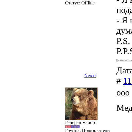
Статус:
Offline
под
- Я 
дум
P.S
P.P.
Дата
Nexxt
#
11
ооо
Мед
Генерал-майор
Группа: Пользователи