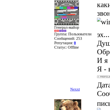
как
зво
Генерал-майор
эх...
Группа: Пользователи
Сообщений:
253
Душ
Репутация:
0
Статус:
Offline
Обра
И я 
Я - 
Дата
Nexxt
Соо
пис