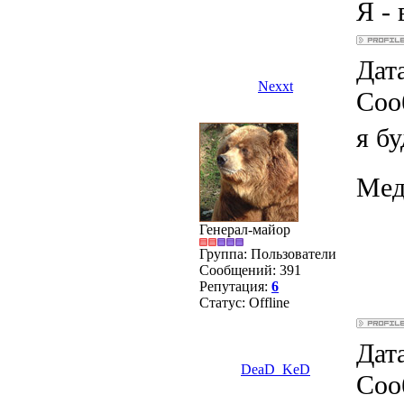
Я - 
Дата
Nexxt
Соо
я б
Мед
Генерал-майор
Группа: Пользователи
Сообщений:
391
Репутация:
6
Статус:
Offline
Дата
DeaD_KeD
Соо