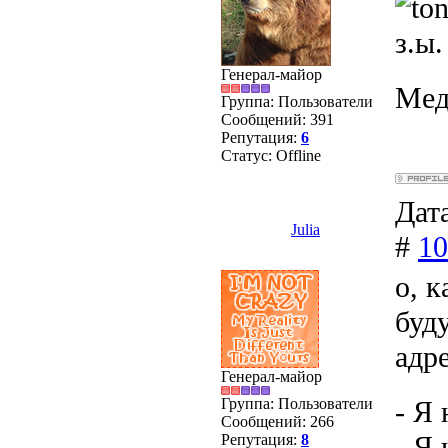
з.ы
Генерал-майор
Мед
Группа: Пользователи
Сообщений:
391
Репутация:
6
Статус:
Offline
Дата
Julia
#
10
о, к
буд
адр
Генерал-майор
- Я
Группа: Пользователи
Сообщений:
266
- Я
Репутация:
8