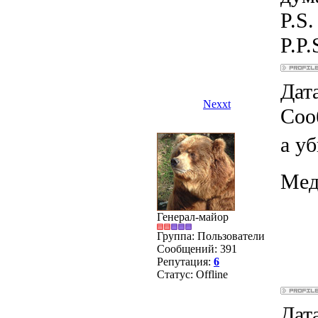
P.S
P.P.
Дата
Nexxt
Соо
а у
Мед
Генерал-майор
Группа: Пользователи
Сообщений:
391
Репутация:
6
Статус:
Offline
Дата