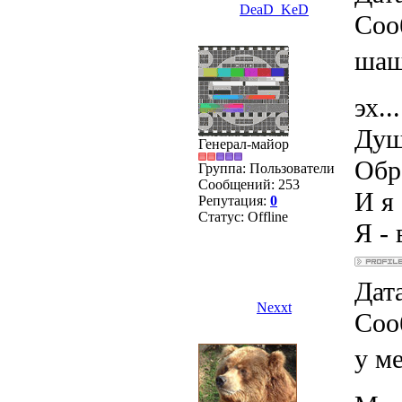
DeaD_KeD
Соо
шаш
эх...
Душ
Генерал-майор
Обра
Группа: Пользователи
Сообщений:
253
И я 
Репутация:
0
Статус:
Offline
Я - 
Дата
Nexxt
Соо
у ме