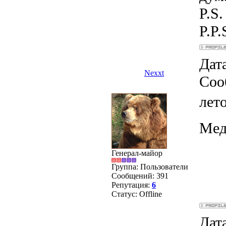
P.S
P.P.
Дата
Nexxt
Соо
лето
Мед
Генерал-майор
Группа: Пользователи
Сообщений:
391
Репутация:
6
Статус:
Offline
Дата