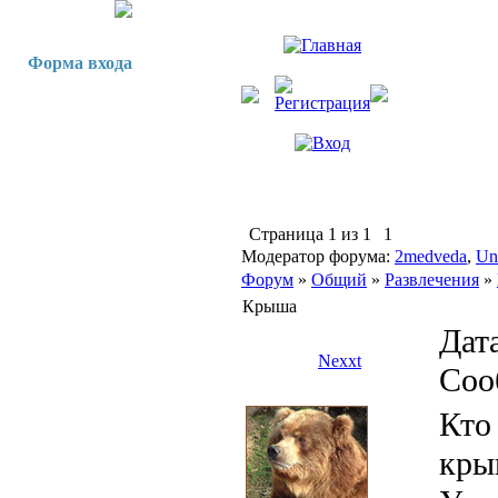
Форма входа
Страница
1
из
1
1
Модератор форума:
2medveda
,
Un
Форум
»
Общий
»
Развлечения
»
Крыша
Дата
Nexxt
Соо
Кто
кры