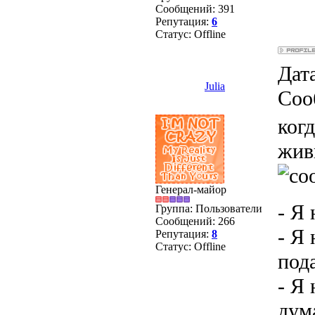
Сообщений:
391
Репутация:
6
Статус:
Offline
Дата
Julia
Соо
ког
жив
Генерал-майор
- Я
Группа: Пользователи
Сообщений:
266
- Я
Репутация:
8
Статус:
Offline
под
- Я 
дум