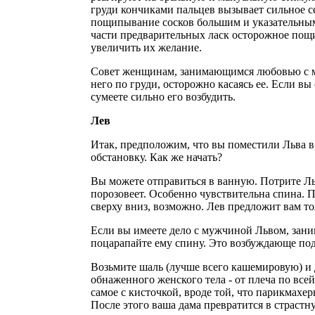
груди кончиками пальцев вызывает сильное с
пощипывание сосков большим и указательным
части предварительных ласк осторожное пощ
увеличить их желание.
Совет женщинам, занимающимся любовью с м
него по груди, осторожно касаясь ее. Если вы
сумеете сильно его возбудить.
Лев
Итак, предположим, что вы поместили Льва 
обстановку. Как же начать?
Вы можете отправиться в ванную. Потрите Льв
порозовеет. Особенно чувствительна спина. 
сверху вниз, возможно. Лев предложит вам тож
Если вы имеете дело с мужчиной Львом, зан
поцарапайте ему спину. Это возбуждающе под
Возьмите шаль (лучше всего кашемировую) и 
обнаженного женского тела - от плеча по все
самое с кисточкой, вроде той, что парикмахе
После этого ваша дама превратится в страстн