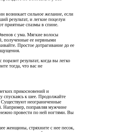
н возникает сильное желание, если
ший результат, и легкие поцелуи
ют приятные спазмы в спине.
венов с ума. Мягкие волосы
й, полученные ее нервными
живайте. Простое дотрагивание до ее
ощущения.
поразит результат, когда вы легко
ите тогда, что вас не
 легких прикосновений и
у спускаясь к шее. Продолжайте
я. Существуют неограниченные
й. Например, поправляя мужчине
 нежно провести по ней ногтями. Вы
ее женщины, стряхните с нее песок,