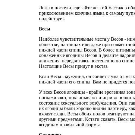
Лежа в постели, сделайте легкий массаж в об
прикосновением кончика языка к самому пупк
подействует.
Весы
Наиболее чувствительные места у Весов - ни
обществе, на танцах или даже при совместной
нижней части спины Весов. В более интимны
обнаженные ягодицы Весов и делайте ладон
движения, передвигаясь постепенно по спине 
Настоящие Весы придут в экстаз.
Если Весы - мужчина, он сойдет с ума от мяг
нижней части его спины. Вам не придется по
У всех Весов ягодицы - крайне эрогенная зон
поглаживают, похлопывают и игриво пощипы
состояние сексуального возбуждения. Они та
их ягодицы были хорошо видны партнеру, как,
входят сзади. Весы обоих полов реагируют на
другими предметами. Кстати сказать. Весы м
ягодицам правильной формы.
Скорпион