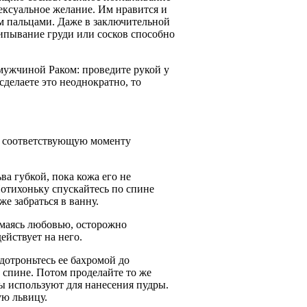
ексуальное желание. Им нравится и
 пальцами. Даже в заключительной
ипывание груди или сосков способно
ужчиной Раком: проведите рукой у
 сделаете это неоднократно, то
в соответствующую моменту
а губкой, пока кожа его не
Потихоньку спускайтесь по спине
е забраться в ванну.
имаясь любовью, осторожно
ействует на него.
дотроньтесь ее бахромой до
й спине. Потом проделайте то же
ры используют для нанесения пудры.
ую львицу.