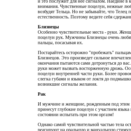
и это послужит для нее сигналом. Наедине в 
внимания. Чувственные поцелуи, нежные лю
возбудят Тельца. Но не забывайте, что Телец
естественность. Поэтому ведите себя сдержан
Близнецы
Особенно чувствительные места - руки. Жен
поцелуи рук. Мужчины Близнецы очень любят
пальцы, посасывая их.
Постарайтесь осторожно "пробежать" пальцам
Близнецов. Это произведет сильное впечатлен
окончания пытаются сами дотронуться до вас
руки может вызвать восторженную дрожь. Ос
поцелуи внутренней части руки. Более прово
слегка губами и языком от локтя до подмышк
возникшие сигналы желания.
Рак
И мужчине и женщине, рожденным под этим з
принесут глубокие поцелуи с участием языка и
состоянии испытать при этом оргазм!
Однако самой чувствительной частью тела ост
реагируют на оральную и мануальную стиму