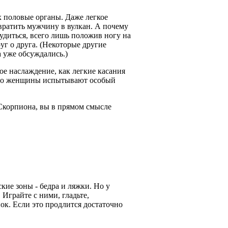
 половые органы. Даже легкое
вратить мужчину в вулкан. А почему
удиться, всего лишь положив ногу на
уг о друга. (Некоторые другие
 уже обсуждались.)
е наслаждение, как легкие касания
 что женщины испытывают особый
Скорпиона, вы в прямом смысле
кие зоны - бедра и ляжки. Но у
Играйте с ними, гладьте,
нок. Если это продлится достаточно