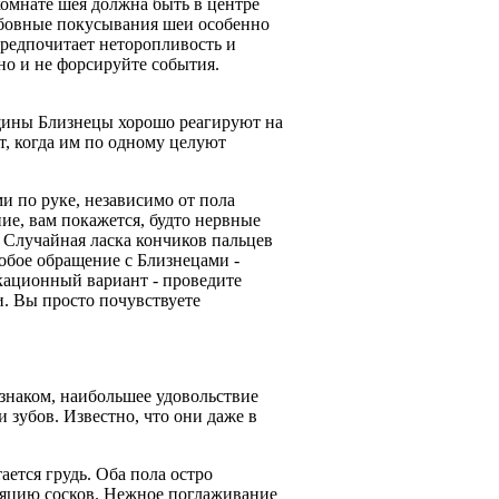
комнате шея должна быть в центре
бовные покусывания шеи особенно
 предпочитает неторопливость и
но и не форсируйте события.
щины Близнецы хорошо реагируют на
, когда им по одному целуют
и по руке, независимо от пола
ие, вам покажется, будто нервные
. Случайная ласка кончиков пальцев
обое обращение с Близнецами -
кационный вариант - проведите
и. Вы просто почувствуете
наком, наибольшее удовольствие
 зубов. Известно, что они даже в
ается грудь. Оба пола остро
ляцию сосков. Нежное поглаживание