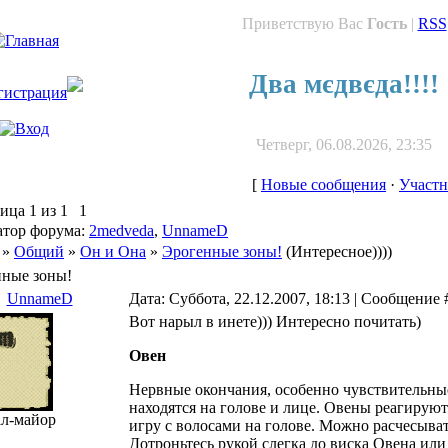
Приветствую Вас
Гость
|
RSS
Два мєдвєда!!!!
Четверг, 06.08.2026, 23:35
[
Новые сообщения
·
Участ
ница
1
из
1
1
тор форума:
2medveda
,
UnnameD
»
Общий
»
Он и Она
»
Эрогенные зоны!
(Интересное))))
ные зоны!
UnnameD
Дата: Суббота, 22.12.2007, 18:13 | Сообщение
Вот нарыл в инете))) Интересно почитать)
Овен
Нервные окончания, особенно чувствительн
находятся на голове и лице. Овены реагируют
ал-майор
игру с волосами на голове. Можно расчесыват
Дотроньтесь рукой слегка до виска Овена или 