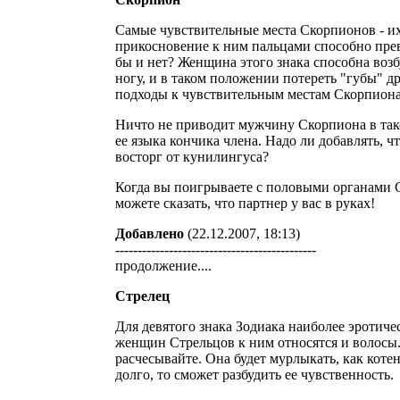
Самые чувствительные места Скорпионов - их
прикосновение к ним пальцами способно пре
бы и нет? Женщина этого знака способна возб
ногу, и в таком положении потереть "губы" др
подходы к чувствительным местам Скорпиона
Ничто не приводит мужчину Скорпиона в тако
ее языка кончика члена. Надо ли добавлять,
восторг от кунилингуса?
Когда вы поигрываете с половыми органами 
можете сказать, что партнер у вас в руках!
Добавлено
(22.12.2007, 18:13)
---------------------------------------------
продолжение....
Стрелец
Для девятого знака Зодиака наиболее эротичес
женщин Стрельцов к ним относятся и волосы. 
расчесывайте. Она будет мурлыкать, как коте
долго, то сможет разбудить ее чувственность.