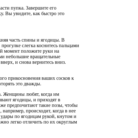
ласти пупка. Завершите его
у. Вы увидите, как быстро это
жняя часть спины и ягодицы. В
 прогулке слегка коснитесь пальцами
й момент положите руки на
ями небольшие вращательные
вверх, и снова вернитесь вниз.
кого прикосновения ваших сосков к
вторять это дважды.
а. Женщины любят, когда им
вают ягодицы, и приходят в
кже предпочитают такие позы, чтобы
 например, происходит, когда в нее
 удары по ягодицам рукой, кнутом и
ожно легко отличить по их округлым