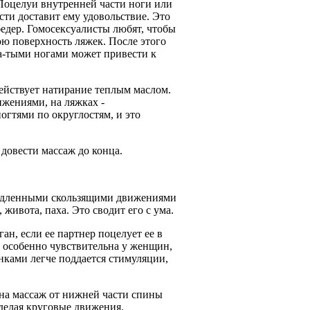
 Поцелуи внутренней части ноги или
сти доставит ему удовольствие. Это
едер. Гомосексуалисты любят, чтобы
ю поверхность ляжек. После этого
а-тыми ногами может привести к
йствует натирание теплым маслом.
ижениями, на ляжках -
огтями по округлостям, и это
 довести массаж до конца.
едленными скользящими движениями
, живота, паха. Это сводит его с ума.
ан, если ее партнер поцелует ее в
 особенно чувствительна у женщин,
нками легче поддается стимуляции,
на массаж от нижней части спины
 делая круговые движения.