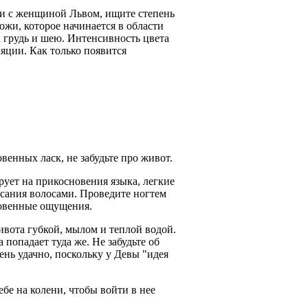
и с женщиной Львом, ищите степень
ожи, которое начинается в области
а грудь и шею. Интенсивность цвета
яции. Как только появится
енных ласк, не забудьте про живот.
ирует на прикосновения языка, легкие
сания волосами. Проведите ногтем
новенные ощущения.
вота губкой, мылом и теплой водой.
 попадает туда же. Не забудьте об
чень удачно, поскольку у Девы "идея
ебе на колени, чтобы войти в нее