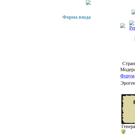
Форма входа
Стра
Модера
Форум
Эроген
Генер