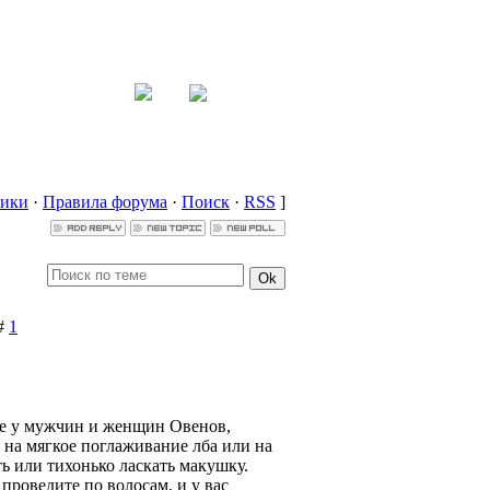
ники
·
Правила форума
·
Поиск
·
RSS
]
 #
1
ые у мужчин и женщин Овенов,
 на мягкое поглаживание лба или на
ь или тихонько ласкать макушку.
проведите по волосам, и у вас