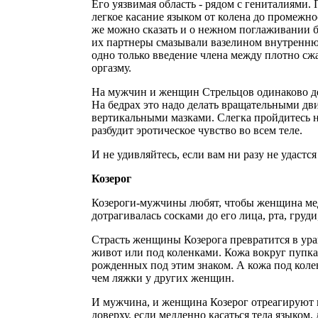
Его уязвимая область - рядом с гениталиями.
легкое касание языком от колена до промежно
же можно сказать и о нежном поглаживании б
их партнеры смазывали вазелином внутренню
одно только введение члена между плотно сж
оргазму.
На мужчин и женщин Стрельцов одинаково де
На бедрах это надо делать вращательными дв
вертикальными мазками. Слегка пройдитесь н
разбудит эротическое чувство во всем теле.
И не удивляйтесь, если вам ни разу не удастся
Козерог
Козероги-мужчины любят, чтобы женщина м
дотрагивалась сосками до его лица, рта, груди
Страсть женщины Козерога превратится в ураг
живот или под коленками. Кожа вокруг пупка
рожденных под этим знаком. А кожа под коле
чем ляжки у других женщин.
И мужчина, и женщина Козерог отреагируют 
доверху, если медленно касаться тела языком,