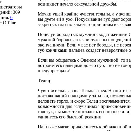
а:
возникнет начало сексуальной дружбы.
истраторы
ений:
369
Мочки ушей крайне чувствительны, а у женщи
ация:
6
вы дуете ей в ухо. Покусывание губ дает хоро
с:
Offline
закрытых глаз по каким-то причинам вызыва
Поцелуи бородатых мужчин сводят женщин О
мужской бороды - тысячи чудесных ощущени
окончаниями. Если у вас нет бороды, не пере
губ кончиками пальцев создаст невероятные 
Если вы общаетесь с Овеном мужчиной, то вас 
дотронетесь пальцами до его губ, - но не говор
предупреждали!
Телец
Чувствительная зона Тельца - шея. Начните с
поглаживаний пальцами у затылка, потихоньк
целовать горло, и скоро Телец воспламенитс
возможности для "случайных" прикосновени
галстук, вы можете погладить его по шее или
удивитесь его быстрой реакции.
На пляже мягко прикоснитесь к обнаженной ш