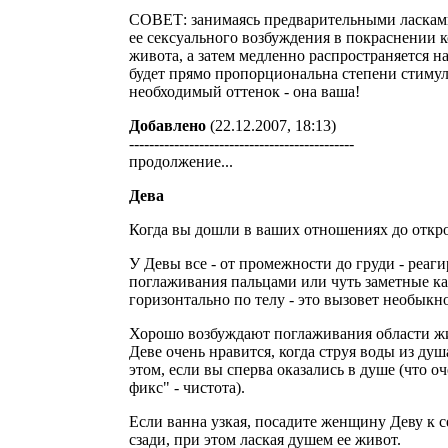
СОВЕТ: занимаясь предварительными ласкам
ее сексуального возбуждения в покраснении к
живота, а затем медленно распространяется н
будет прямо пропорциональна степени стимул
необходимый оттенок - она ваша!
Добавлено
(22.12.2007, 18:13)
---------------------------------------------
продолжение...
Дева
Когда вы дошли в ваших отношениях до откров
У Девы все - от промежности до груди - реаг
поглаживания пальцами или чуть заметные ка
горизонтально по телу - это вызовет необык
Хорошо возбуждают поглаживания области жи
Деве очень нравится, когда струя воды из душа
этом, если вы сперва оказались в душе (что о
фикс" - чистота).
Если ванна узкая, посадите женщину Деву к с
сзади, при этом лаская душем ее живот.