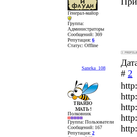
При
Генерал-майор
Группа:
Администраторы
Сообщений:
369
Репутация:
6
Статус:
Offline
Дата
Saneka_108
#
2
http
http
http
Полковник
htt
Группа: Пользователи
http
Сообщений:
167
Репутация:
2