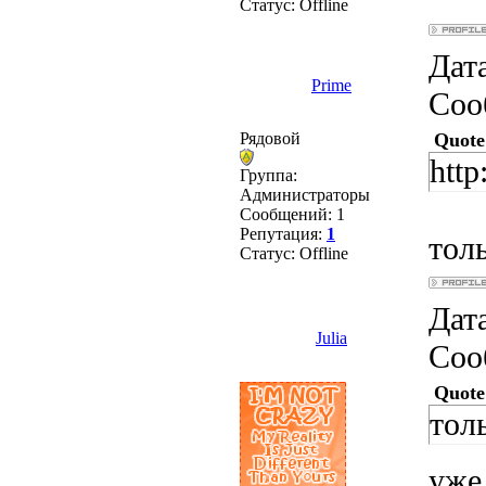
Статус:
Offline
Дата
Prime
Соо
Рядовой
Quote
http
Группа:
Администраторы
Сообщений:
1
Репутация:
1
толь
Статус:
Offline
Дата
Julia
Соо
Quote
толь
уже