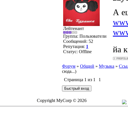
А е
www
Лейтенант
www
Группа: Пользователи
Сообщений:
52
Репутация:
1
йа 
Статус:
Offline
Форум
»
Общий
»
Музыка
»
Ссыл
сюда...)
Страница
1
из
1
1
Copyright MyCorp © 2026