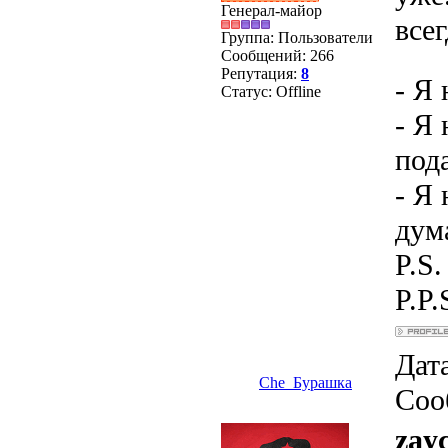
Генерал-майор
все
Группа: Пользователи
Сообщений:
266
Репутация:
8
- Я
Статус:
Offline
- Я
под
- Я 
дум
P.S
P.P.
Дата
Che_Бурашка
Соо
zayc