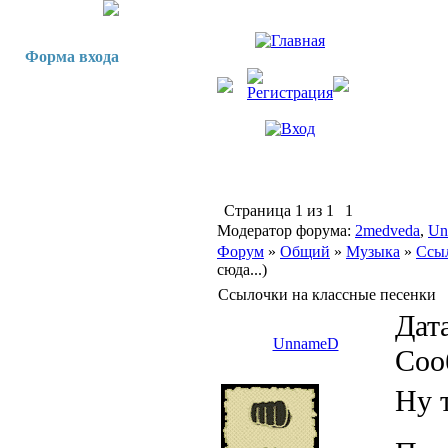
Форма входа
Страница
1
из
1
1
Модератор форума:
2medveda
,
Un
Форум
»
Общий
»
Музыка
»
Ссыл
сюда...)
Ссылочки на классные песенки
Дата
UnnameD
Соо
Ну т