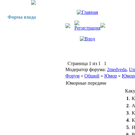
Форма входа
Страница
1
из
1
1
Модератор форума:
2medveda
,
Un
Форум
»
Общий
»
Юмор
»
Юморн
Юморные передачи
Каку
1
.
2
.
А
3
.
К
4
.
К
5
.
Н
6
.
В