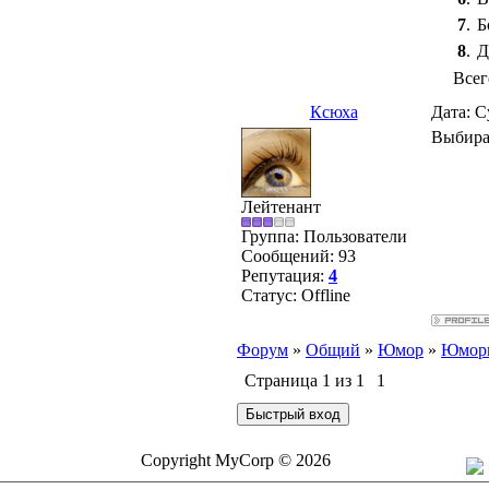
7
.
Б
8
.
Д
Всег
Ксюха
Дата: С
Выбира
Лейтенант
Группа: Пользователи
Сообщений:
93
Репутация:
4
Статус:
Offline
Форум
»
Общий
»
Юмор
»
Юморн
Страница
1
из
1
1
Copyright MyCorp © 2026