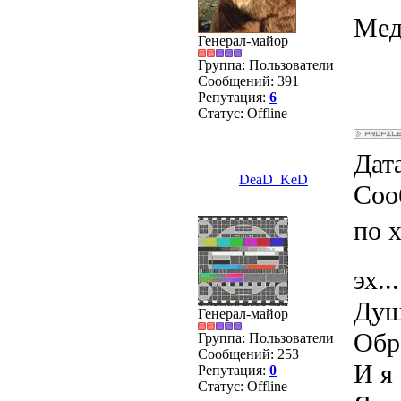
Мед
Генерал-майор
Группа: Пользователи
Сообщений:
391
Репутация:
6
Статус:
Offline
Дата
DeaD_KeD
Соо
по 
эх...
Душ
Генерал-майор
Обра
Группа: Пользователи
Сообщений:
253
И я 
Репутация:
0
Статус:
Offline