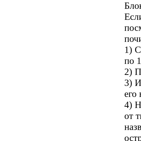
Бло
Есл
пос
поч
1) 
по 
2) 
3) 
его 
4) 
от 
назв
ост