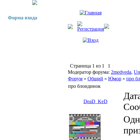
Форма входа
Страница
1
из
1
1
Модератор форума:
2medveda
,
Un
Форум
»
Общий
»
Юмор
»
про б
про блондинок
Дата
DeaD_KeD
Соо
Одн
при