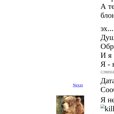
А т
бло
эх...
Душ
Обра
И я 
Я - 
Дата
Nexxt
Соо
Я н