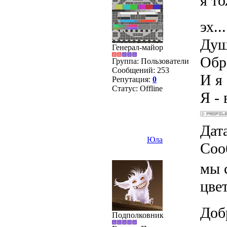
я т
эх...
Душ
Генерал-майор
Обра
Группа: Пользователи
Сообщений:
253
И я 
Репутация:
0
Статус:
Offline
Я - 
Дата
Юла
Соо
мы 
цве
Доб
Подполковник