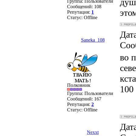
душ
Группа: Пользователи
Сообщений:
108
этом
Репутация:
1
Статус:
Offline
Дата
Saneka_108
Соо
во п
сев
кст
Полковник
100 
Группа: Пользователи
Сообщений:
167
Репутация:
2
Статус:
Offline
Дата
Nexxt