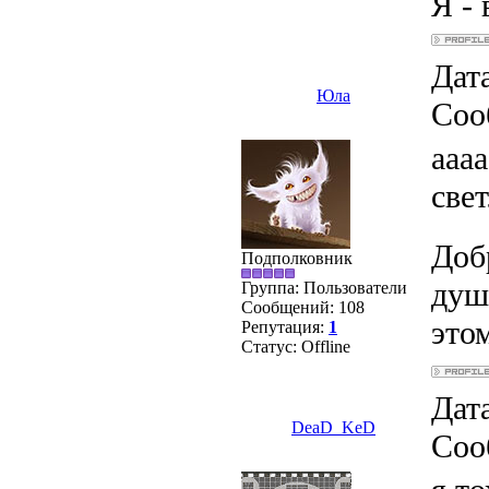
Я - 
Дата
Юла
Соо
ааа
све
Доб
Подполковник
душ
Группа: Пользователи
Сообщений:
108
этом
Репутация:
1
Статус:
Offline
Дата
DeaD_KeD
Соо