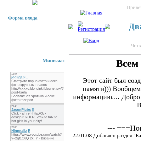
Приве
Форма входа
Два
Четв
Всем
Мини-чат
Этот сайт был созд
памяти))) Вообщем
информацию.... Добро 
В
--- ===Но
22.01.08 Добавлен раздел "Б