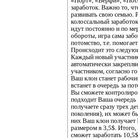
«Порт», «Верфи», «Посо
заработок. Важно то, чт
развивать свою семью. 
колоссальный заработок
идут постоянно и по ме
обороты, игра сама забо
потомство, т.е. помогае
Происходит это следую
Каждый новый участник
автоматически закрепля
участником, согласно г
Ваш клон станет рабочим
встанет в очередь за по
Вы сможете контролиров
подходит Ваша очередь 
получаете сразу трех де
поколения), их может б
них Ваш клон получает 
размером в 3,5$. Итого,
сможет заработать 10,5$