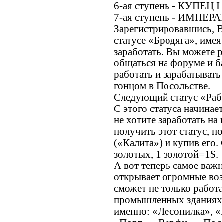
6-ая ступень - КУПЕЦ 
7-ая ступень - ИМПЕР
Зарегистрировавшись, В
статусе «Бродяга», имея
заработать. Вы можете р
общаться на форуме и ба
работать и зарабатыват
гонцом в Посольстве.
Следующий статус «Рабо
С этого статуса начинае
не хотите заработать на
получить этот статус, п
(«Калита») и купив его.
золотых, 1 золотой=1$.
А вот теперь самое важн
открывает огромные во
сможет не только работ
промышленных зданиях,
именно: «Лесопилка», «