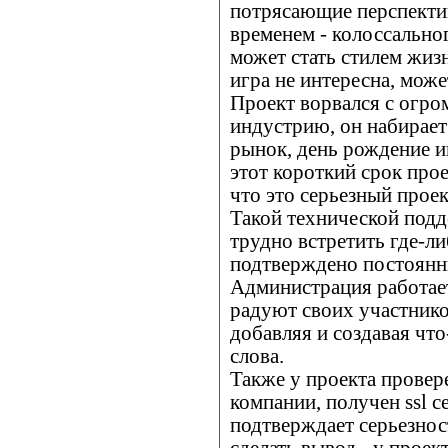
потрясающие перспектив
временем - колоссальног
может стать стилем жизн
игра не интересна, може
Проект ворвался с огр
индустрию, он набирает
рынок, день рождение иг
этот короткий срок прое
что это серьезный проек
Такой технической подд
трудно встретить где-ли
подтверждено постоянн
Администрация работае
радуют своих участнико
добавляя и создавая что
слова.
Также у проекта прове
компании, получен ssl с
подтверждает серьезност