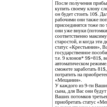
После получения прибы
купить своему клону сл
он будет стоить 10$. Да
рабочими они также попа
присоединятся тоже по т
они уже внуки (потомки
соответственно максиму
старостой, и когда эти 
статус «Крестьянин», В
государственное пособие
т.е. 9 клонов* 9$=81$, 
автоматическом режиме.
сможете заработать 81$
потратить на приобрете
«Мещанин».
У каждого из 9-ти Ваши
сына, для Вас они буду
Ваших потомков третьег
приобретать статус «М