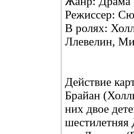
Жанр: Драма
Режиссер: Сю
В ролях: Хол
Ллевелин, Ми
Действие кар
Брайан (Холл
них двое дет
шестилетняя 