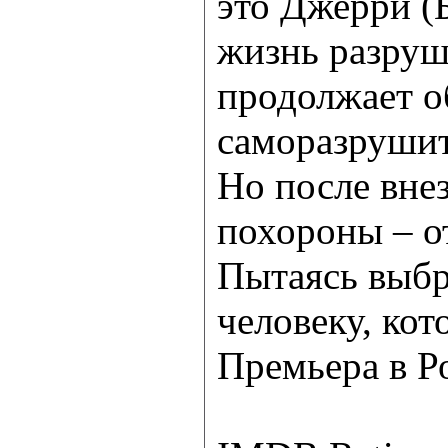
это Джерри (Б
жизнь разруш
продолжает об
саморазрушит
Но после вне
похороны – от
Пытаясь выбр
человеку, кот
Премьера в Ро