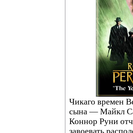
Чикаго времен В
сына — Майкл С
Коннор Руни отч
завоевать распо