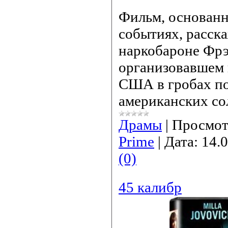
Фильм, основанн
событиях, расск
наркобароне Фрэ
организовавшем 
США в гробах п
американских со
Драмы
|
Просмот
Prime
|
Дата:
14.
(0)
45 калибр