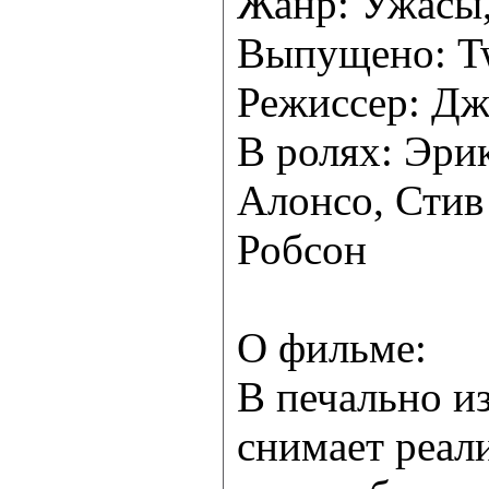
Жанр: Ужасы,
Выпущено: Twe
Режиссер: Д
В ролях: Эри
Алонсо, Стив
Робсон
О фильме:
В печально и
снимает реал