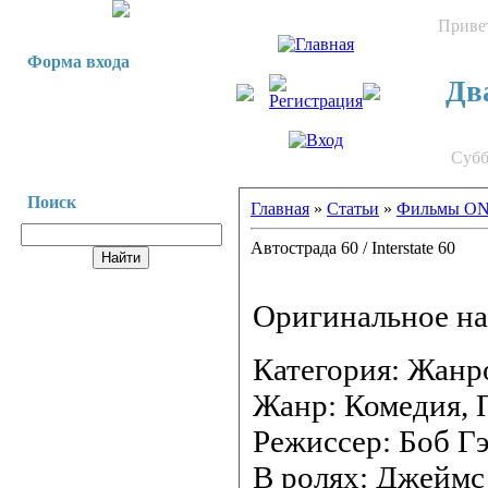
Приве
Форма входа
Два
Субб
Поиск
Главная
»
Статьи
»
Фильмы O
Автострада 60 / Interstate 60
Оригинальное наз
Категория: Жанр
Жанр: Комедия,
Режиссер: Боб Г
В ролях: Джеймс