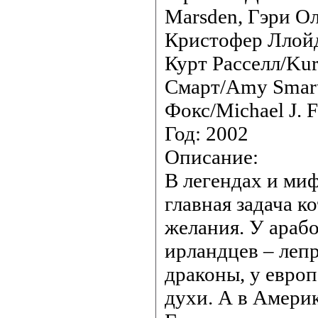
Marsden, Гэри О
Кристофер Ллойд/
Курт Расселл/Kur
Смарт/Amy Smart
Фокс/Michael J. 
Год: 2002
Описание:
В легендах и миф
главная задача к
желания. У арабо
ирландцев – лепр
драконы, у европ
духи. А в Америк