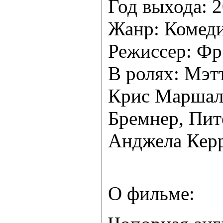
Год выхода: 
Жанр: Комеди
Режиссер: Фр
В ролях: Мэт
Крис Маршалл
Бремнер, Пит
Анджела Кер
О фильме: