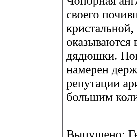
Чопорная анг
своего почив
кристальной,
оказываются 
дядюшки. Пов
намерен держ
репутации ари
большим коли
Выпущено: Г