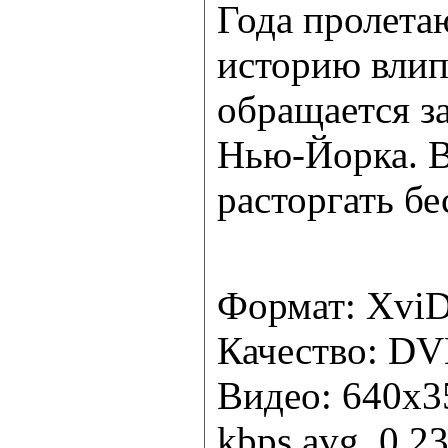
Года пролетаю
историю влип
обращается з
Нью-Йорка. В
расторгать бе
Формат: Xvi
Качество: D
Видео: 640x35
kbps avg, 0.23