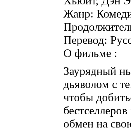
Хьюит, Дэн Э
Жанр: Комед
Продолжитель
Перевод: Рус
О фильме :
Заурядный нь
дьяволом с те
чтобы добитьс
бестселлеров 
обмен на сво