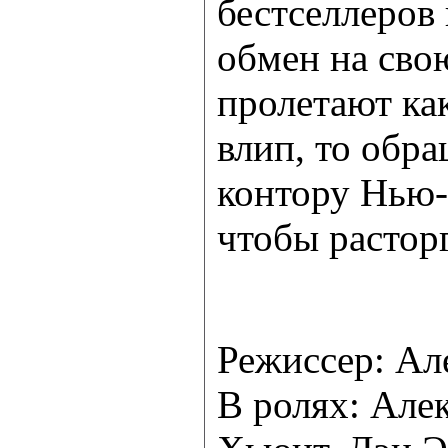
бестселлеров 
обмен на сво
пролетают как
влип, то обр
контору Нью-
чтобы расторг
Режиссер: Ал
В ролях: Але