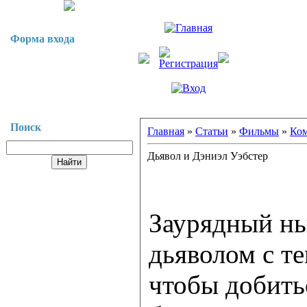
Форма входа
Поиск
Главная
»
Статьи
»
Фильмы
»
Ко
Дьявол и Дэниэл Уэбстер
Заурядный нь
дьяволом с те
чтобы добитьс