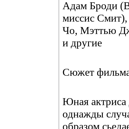
Адам Броди (В
миссис Смит)
Чо, Мэттью Дж
и другие
Сюжет фильма
Юная актриса 
однажды слу
образом сьеда